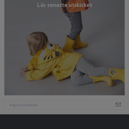
Läs senaste utskicket