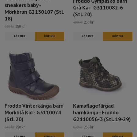
Froddo Gympasko barn
sneakers baby -
Grå Kai - G3110082-6
Mörkbrun G2130107 (Stl.
(Stl. 20)
18)
799 kr
250 kr
699 kr
250 kr
LÄS MER
KÖP NU
LÄS MER
Froddo Vinterkänga barn
Kamuflagefärgad
Mörkblå Kid - G3110074
barnkänga - Froddo
(Stl. 20)
G2110056-3 (Stl. 19-29)
649 kr
250 kr
639 kr
250 kr
LÄS MER
LÄS MER
KÖP NU