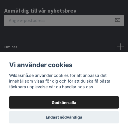
Anmäl dig till vår nyhetsbrev
Om oss
Kundtjänst
Vi använder cookies
Wildasmå.se använder cookies för att anpassa det
Sociala medier
innehåll som visas för dig och för att du ska få bästa
tänkbara upplevelse när du handlar hos oss.
Godkänn alla
© 2026 Wildasmå.se ekologiska baby och barnkläder
Endast nödvändiga