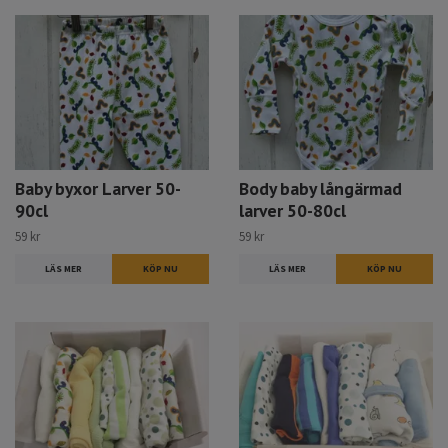
Baby byxor Larver 50-
Body baby långärmad
90cl
larver 50-80cl
59 kr
59 kr
LÄS MER
KÖP NU
LÄS MER
KÖP NU