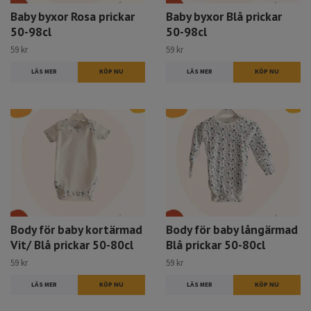
Baby byxor Rosa prickar
Baby byxor Blå prickar
50-98cl
50-98cl
59 kr
59 kr
LÄS MER
KÖP NU
LÄS MER
KÖP NU
Body för baby kortärmad
Body för baby långärmad
Vit/ Blå prickar 50-80cl
Blå prickar 50-80cl
59 kr
59 kr
LÄS MER
KÖP NU
LÄS MER
KÖP NU