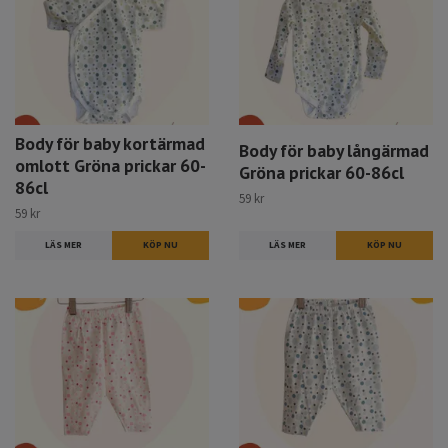
Body för baby kortärmad
Body för baby långärmad
omlott Gröna prickar 60-
Gröna prickar 60-86cl
86cl
59 kr
59 kr
LÄS MER
KÖP NU
LÄS MER
KÖP NU