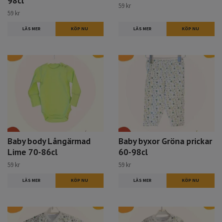
98cl
59 kr
59 kr
LÄS MER
KÖP NU
LÄS MER
KÖP NU
Baby body Långärmad
Baby byxor Gröna prickar
Lime 70-86cl
60-98cl
59 kr
59 kr
LÄS MER
KÖP NU
LÄS MER
KÖP NU