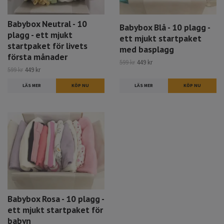
Babybox Neutral - 10
Babybox Blå - 10 plagg -
plagg - ett mjukt
ett mjukt startpaket
startpaket för livets
med basplagg
första månader
599 kr
449 kr
599 kr
449 kr
LÄS MER
KÖP NU
LÄS MER
KÖP NU
Babybox Rosa - 10 plagg -
ett mjukt startpaket för
babyn