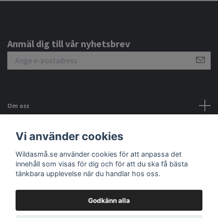
Anmäl dig till vår nyhetsbrev
Om oss
Kundtjänst
Vi använder cookies
Wildasmå.se använder cookies för att anpassa det
Sociala medier
innehåll som visas för dig och för att du ska få bästa
tänkbara upplevelse när du handlar hos oss.
Godkänn alla