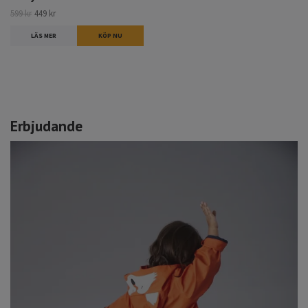
599 kr
449 kr
LÄS MER
KÖP NU
Erbjudande