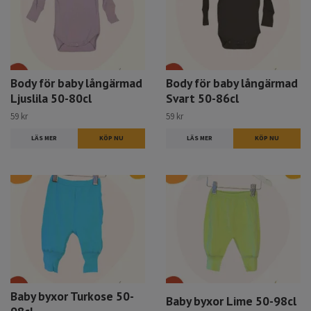
Body för baby långärmad
Body för baby långärmad
Ljuslila 50-80cl
Svart 50-86cl
59 kr
59 kr
LÄS MER
KÖP NU
LÄS MER
KÖP NU
Baby byxor Turkose 50-
Baby byxor Lime 50-98cl