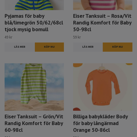
Pyjamas för baby
Eiser Tanksuit – Rosa/Vit
blå/limegrön 50/62/68cl
Randig Komfort för Baby
tjock mysig bomull
50-98cl
49 kr
59 kr
LÄS MER
LÄS MER
KÖP NU
Eiser Tanksuit – Grön/Vit
Billiga babykläder Body
Randig Komfort för Baby
för baby långärmad
60-98cl
Orange 50-86cl