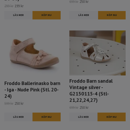
699 kr
250 kr
299 kr
199 kr
LÄS MER
LÄS MER
KÖP NU
Froddo Barn sandal
Froddo Ballerinasko barn
Vintage silver -
- Iga - Nude Pink (Stl. 20-
G2150115-4 (Stl-
24)
21,22,24,27)
599 kr
250 kr
699 kr
250 kr
LÄS MER
KÖP NU
LÄS MER
KÖP NU