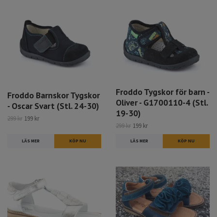
Froddo Tygskor för barn -
Froddo Barnskor Tygskor
Oliver - G1700110-4 (Stl.
- Oscar Svart (Stl. 24-30)
19-30)
299 kr
199 kr
299 kr
199 kr
LÄS MER
KÖP NU
LÄS MER
KÖP NU