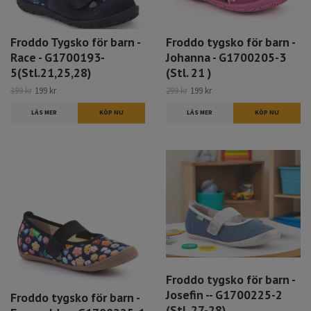
Froddo Tygsko för barn -
Froddo tygsko för barn -
Race - G1700193-
Johanna - G1700205-3
5(Stl.21,25,28)
(Stl. 21 )
399 kr
199 kr
299 kr
199 kr
LÄS MER
KÖP NU
LÄS MER
KÖP NU
Froddo tygsko för barn -
Josefin -- G1700225-2
Froddo tygsko för barn -
(Stl. 27-28)