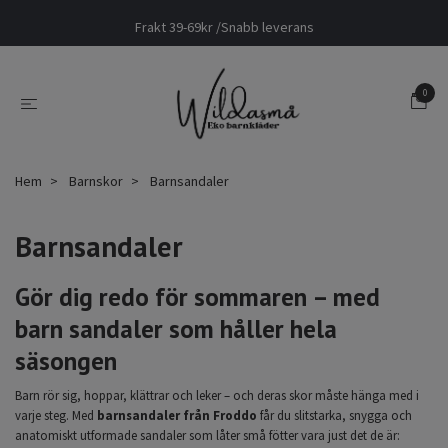
Frakt 39-69kr /Snabb leverans
0
Hem
Barnskor
Barnsandaler
Barnsandaler
Gör dig redo för sommaren – med
barn sandaler som håller hela
säsongen
Barn rör sig, hoppar, klättrar och leker – och deras skor måste hänga med i
varje steg. Med
barnsandaler från Froddo
får du slitstarka, snygga och
anatomiskt utformade sandaler som låter små fötter vara just det de är: