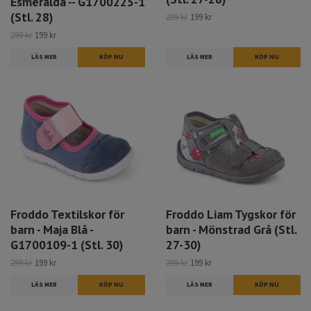
Esmeralda -- G1700225-1
(Stl. 28)
299 kr
199 kr
299 kr
199 kr
LÄS MER
KÖP NU
LÄS MER
KÖP NU
Froddo Textilskor för
Froddo Liam Tygskor för
barn - Maja Blå -
barn - Mönstrad Grå (Stl.
G1700109-1 (Stl. 30)
27-30)
299 kr
199 kr
299 kr
199 kr
LÄS MER
KÖP NU
LÄS MER
KÖP NU