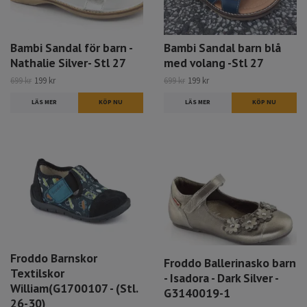
Bambi Sandal för barn -
Bambi Sandal barn blå
Nathalie Silver- Stl 27
med volang -Stl 27
699 kr
199 kr
699 kr
199 kr
LÄS MER
LÄS MER
Froddo Barnskor
Froddo Ballerinasko barn
Textilskor
- Isadora - Dark Silver -
William(G1700107 - (Stl.
G3140019-1
26-30)