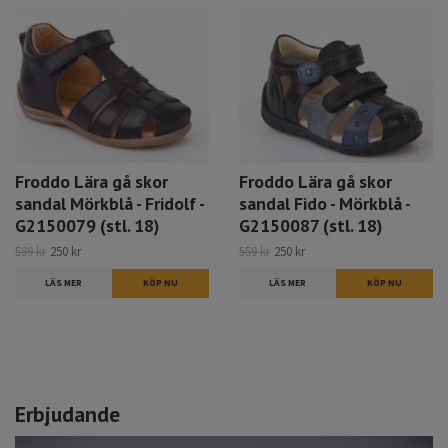
Froddo Lära gå skor
Froddo Lära gå skor
sandal Mörkblå - Fridolf -
sandal Fido - Mörkblå -
G2150079 (stl. 18)
G2150087 (stl. 18)
599 kr
250 kr
559 kr
250 kr
LÄS MER
KÖP NU
LÄS MER
KÖP NU
Erbjudande