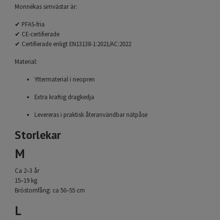
Monnëkas simvästar är:
✔ PFAS-fria
✔ CE-certifierade
✔ Certifierade enligt EN13138-1:2021/AC:2022
Material:
Yttermaterial i neopren
Extra kraftig dragkedja
Levereras i praktisk återanvändbar nätpåse
Storlekar
M
Ca 2–3 år
15–19 kg
Bröstomfång: ca 50–55 cm
L