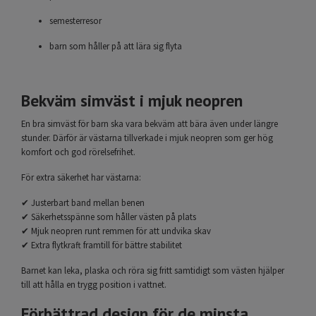
semesterresor
barn som håller på att lära sig flyta
Bekväm simväst i mjuk neopren
En bra simväst för barn ska vara bekväm att bära även under längre
stunder. Därför är västarna tillverkade i mjuk neopren som ger hög
komfort och god rörelsefrihet.
För extra säkerhet har västarna:
✔ Justerbart band mellan benen
✔ Säkerhetsspänne som håller västen på plats
✔ Mjuk neopren runt remmen för att undvika skav
✔ Extra flytkraft framtill för bättre stabilitet
Barnet kan leka, plaska och röra sig fritt samtidigt som västen hjälper
till att hålla en trygg position i vattnet.
Förbättrad design för de minsta