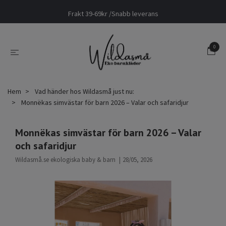
Frakt 39-69kr /Snabb leverans
0
Hem
Vad händer hos Wildasmå just nu:
Monnëkas simvästar för barn 2026 – Valar och safaridjur
Monnëkas simvästar för barn 2026 – Valar
och safaridjur
Wildasmå.se ekologiska baby & barn
|
28/05, 2026