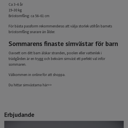
Ca 3–6 år
19–30 kg
Bröstomfång: ca 56–61 cm
För bästa passform rekommenderas att välja storlek utifrån barnets
bröstomfång snarare än ålder.
Sommarens finaste simvästar för barn
Oavsett om ditt barn älskar stranden, poolen eller vattenlek i
trädgården är en trygg och bekväm simväst ett perfekt val inför
sommaren.
Välkommen in online för att shoppa.
Du hittar simvästarna
här>>
Erbjudande