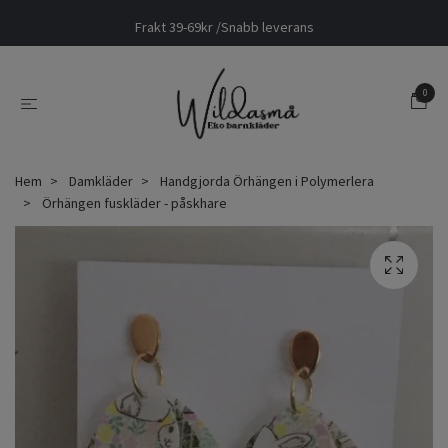
Frakt 39-69kr /Snabb leverans
0
Hem
Damkläder
Handgjorda Örhängen i Polymerlera
Örhängen fuskläder - påskhare