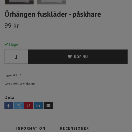
Örhängen fuskläder - påskhare
99 kr
I lager.
KÖP NU
Lagersaldo:
1
Leverantör:
evwildesign
Dela
INFORMATION
RECENSIONER