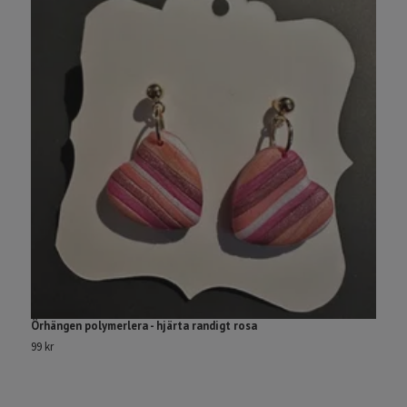
Örhängen polymerlera - hjärta randigt rosa
Ö
99 kr
99