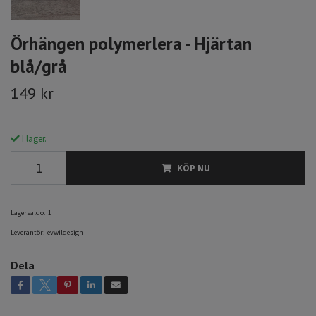
Örhängen polymerlera - Hjärtan
blå/grå
149 kr
I lager.
KÖP NU
Lagersaldo:
1
Leverantör:
evwildesign
Dela