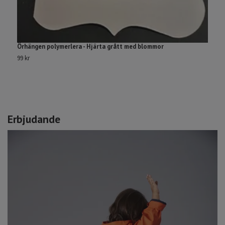
Örhängen polymerlera - Hjärta grått med blommor
Ö
99 kr
99
Erbjudande