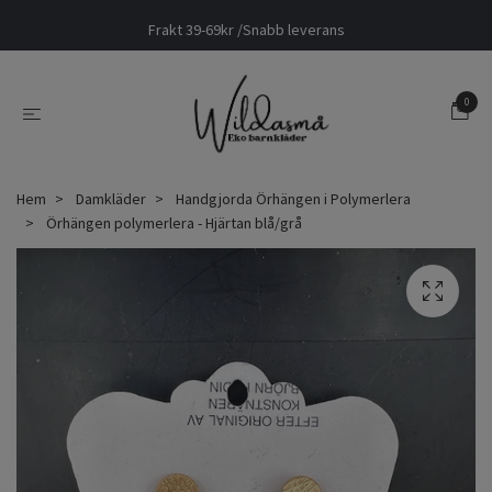
Frakt 39-69kr /Snabb leverans
0
Hem
Damkläder
Handgjorda Örhängen i Polymerlera
Örhängen polymerlera - Hjärtan blå/grå