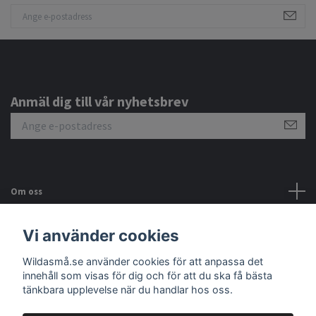
Anmäl dig till vår nyhetsbrev
Om oss
Kundtjänst
Vi använder cookies
Wildasmå.se använder cookies för att anpassa det
Sociala medier
innehåll som visas för dig och för att du ska få bästa
tänkbara upplevelse när du handlar hos oss.