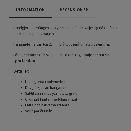
INFORMATION
RECENSIONER
Handgjorda örhängen i polymerlera. Då alla skiljer sig något finns
det bara ett par av varje bild.
Hängande hjärtan (ca 2cm) i blått, ljusgrått metallic skimmer.
Lätta, bekväma och skapade med omsorg – varje par har sin
egen karaktär.
Detaljer:
Handgjorda i polymerlera
Design: Hjärtan hängande
Subtil skimrande yta i blått, grått
Öronstift hjärtan i guldfärgat stål
Lätta och bekväma att bära
Varje par är unikt