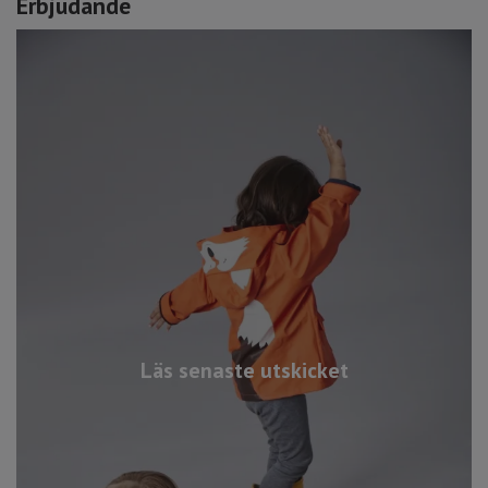
Erbjudande
Läs senaste utskicket