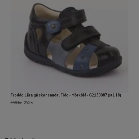
Froddo Lära gå skor sandal Fido - Mörkblå - G2150087 (stl. 18)
S
559 kr
44
250 kr