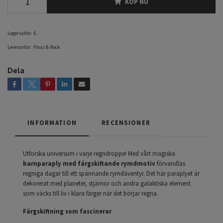
KÖP NU
Lagersaldo:
6
Leverantör:
Floss & Rock
Dela
INFORMATION
RECENSIONER
Utforska universum i varje regndroppe! Med vårt magiska
barnparaply med färgskiftande rymdmotiv
förvandlas
regniga dagar till ett spännande rymdäventyr. Det här paraplyet är
dekorerat med planeter, stjärnor och andra galaktiska element
som väcks till liv i klara färger när det börjar regna.
Färgskiftning som fascinerar