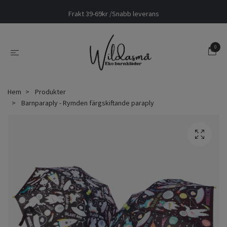
Frakt 39-69kr /Snabb leverans
0
Hem
Produkter
Barnparaply - Rymden färgskiftande paraply