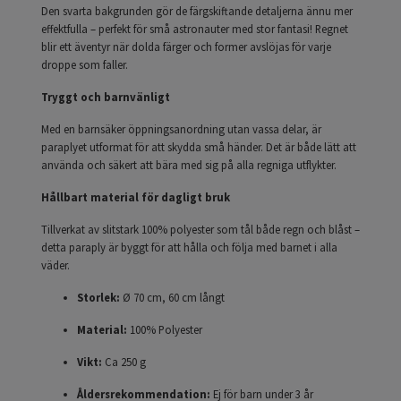
Den svarta bakgrunden gör de färgskiftande detaljerna ännu mer
effektfulla – perfekt för små astronauter med stor fantasi! Regnet
blir ett äventyr när dolda färger och former avslöjas för varje
droppe som faller.
Tryggt och barnvänligt
Med en barnsäker öppningsanordning utan vassa delar, är
paraplyet utformat för att skydda små händer. Det är både lätt att
använda och säkert att bära med sig på alla regniga utflykter.
Hållbart material för dagligt bruk
Tillverkat av slitstark 100% polyester som tål både regn och blåst –
detta paraply är byggt för att hålla och följa med barnet i alla
väder.
Storlek:
Ø 70 cm, 60 cm långt
Material:
100% Polyester
Vikt:
Ca 250 g
Åldersrekommendation:
Ej för barn under 3 år