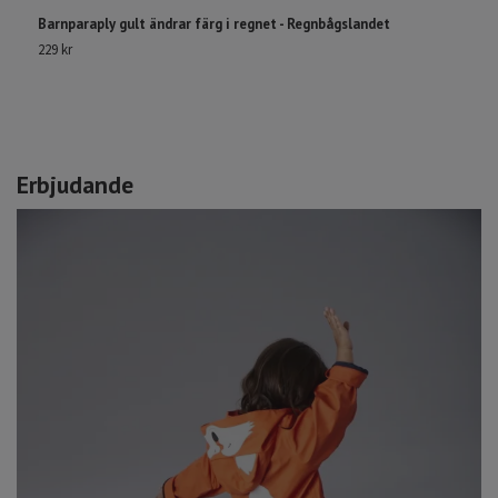
Barnparaply gult ändrar färg i regnet - Regnbågslandet
B
229 kr
36
Erbjudande