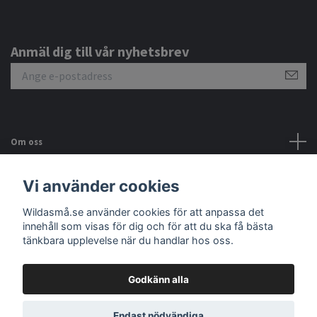
Anmäl dig till vår nyhetsbrev
Om oss
Kundtjänst
Vi använder cookies
Wildasmå.se använder cookies för att anpassa det
Sociala medier
innehåll som visas för dig och för att du ska få bästa
tänkbara upplevelse när du handlar hos oss.
Godkänn alla
© 2026 Wildasmå.se ekologiska baby och barnkläder
Endast nödvändiga