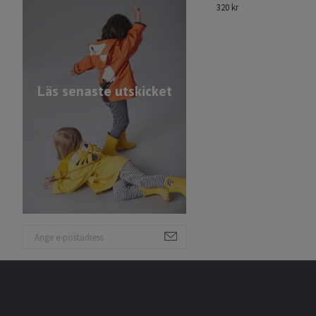
320 kr
Läs senaste utskicket