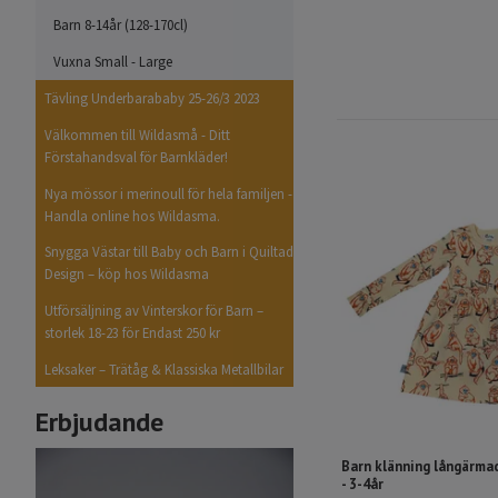
Barn 8-14år (128-170cl)
Vuxna Small - Large
Tävling Underbarababy 25-26/3 2023
Välkommen till Wildasmå - Ditt
Förstahandsval för Barnkläder!
Nya mössor i merinoull för hela familjen -
Handla online hos Wildasma.
Snygga Västar till Baby och Barn i Quiltad
Design – köp hos Wildasma
Utförsäljning av Vinterskor för Barn –
storlek 18-23 för Endast 250 kr
Leksaker – Trätåg & Klassiska Metallbilar
Erbjudande
Barn klänning långärmad
- 3-4år