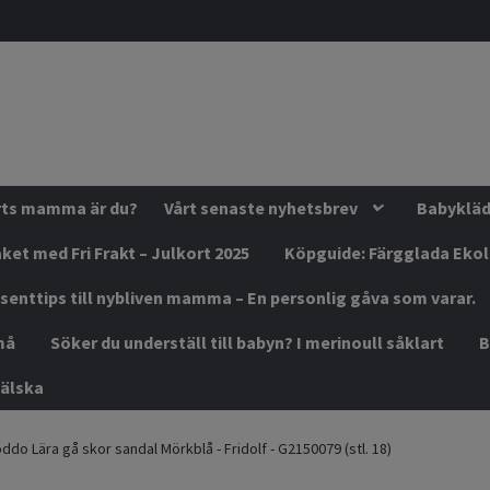
orts mamma är du?
Vårt senaste nyhetsbrev
Babykläde
ket med Fri Frakt – Julkort 2025
Köpguide: Färgglada Eko
senttips till nybliven mamma – En personlig gåva som varar.
må
Söker du underställ till babyn? I merinoull såklart
B
älska
ddo Lära gå skor sandal Mörkblå - Fridolf - G2150079 (stl. 18)