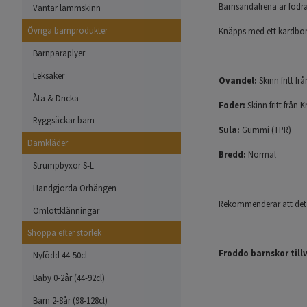
Barnsandalrena är fodr
Vantar lammskinn
Övriga barnprodukter
Knäpps med ett kardborr
Barnparaplyer
Leksaker
Ovandel:
Skinn fritt fr
Åta & Dricka
Foder:
Skinn fritt från 
Ryggsäckar barn
Sula:
Gummi (TPR)
Damkläder
Bredd:
Normal
Strumpbyxor S-L
Handgjorda Örhängen
Rekommenderar att det b
Omlottklänningar
Shoppa efter storlek
Froddo barnskor till
Nyfödd 44-50cl
Baby 0-2år (44-92cl)
Barn 2-8år (98-128cl)