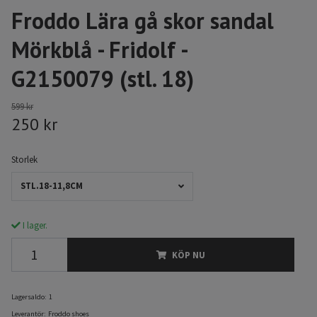
Froddo Lära gå skor sandal
Mörkblå - Fridolf -
G2150079 (stl. 18)
599 kr
250 kr
Storlek
STL.18-11,8CM
I lager.
KÖP NU
Lagersaldo:
1
Leverantör:
Froddo shoes