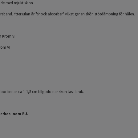
ade med mjukt skinn.
eband. Yttersulan är "shock absorber" vilket ger en skön stötdämpning för hälen.
ån Krom VI
Krom VI
ör finnas ca 1-1,5 cm tillgodo när skon tas i bruk.
verkas inom EU.