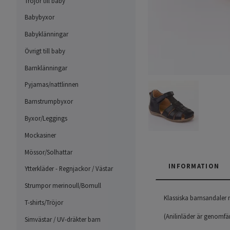
Tröjor till baby
Babybyxor
Babyklänningar
Övrigt till baby
Barnklänningar
Pyjamas/nattlinnen
Barnstrumpbyxor
Byxor/Leggings
Mockasiner
Mössor/Solhattar
INFORMATION
Ytterkläder - Regnjackor / Västar
Strumpor merinoull/Bomull
Klassiska barnsandaler 
T-shirts/Tröjor
(Anilinläder är genomfä
Simvästar / UV-dräkter barn