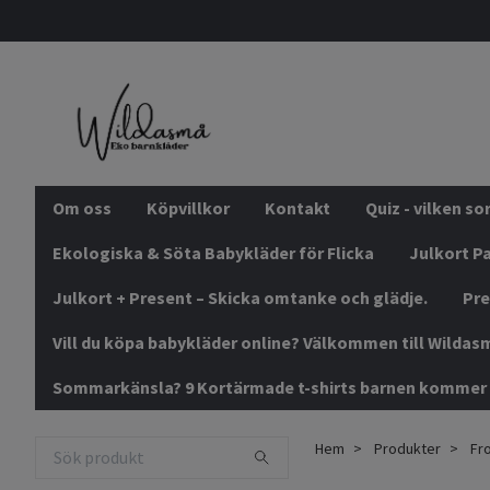
Om oss
Köpvillkor
Kontakt
Quiz - vilken s
Ekologiska & Söta Babykläder för Flicka
Julkort Pa
Julkort + Present – Skicka omtanke och glädje.
Pre
Vill du köpa babykläder online? Välkommen till Wildas
Sommarkänsla? 9 Kortärmade t-shirts barnen kommer 
Hem
Produkter
Fro