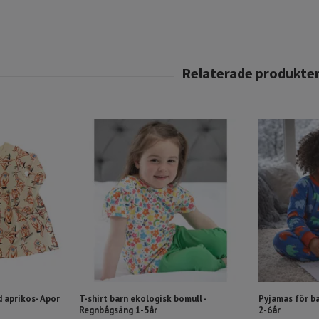
 aprikos- Apor
T-shirt barn ekologisk bomull -
Pyjamas för b
Regnbågsäng 1-5år
2-6år