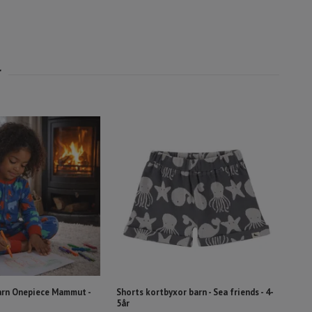
arn Onepiece Mammut -
Shorts kortbyxor barn - Sea friends - 4-
5år