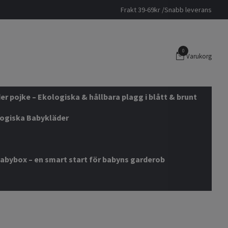
Frakt 39-69kr /Snabb leverans
0
Varukorg
r pojke – Ekologiska & hållbara plagg i blått & brunt
logiska Babykläder
abybox – en smart start för babyns garderob