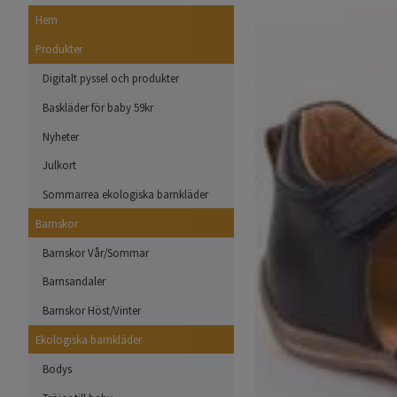
Hem
Produkter
Digitalt pyssel och produkter
Baskläder för baby 59kr
Nyheter
Julkort
Sommarrea ekologiska barnkläder
Barnskor
Barnskor Vår/Sommar
Barnsandaler
Barnskor Höst/Vinter
Ekologiska barnkläder
Bodys