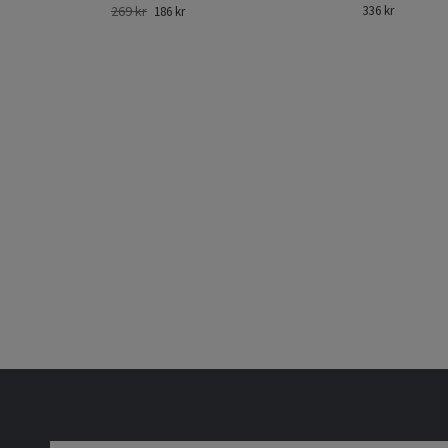
269 kr
336 kr
186 kr