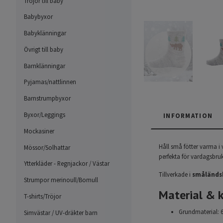
Tröjor till baby
Babybyxor
Babyklänningar
Övrigt till baby
Barnklänningar
Pyjamas/nattlinnen
Barnstrumpbyxor
Byxor/Leggings
INFORMATION
Mockasiner
Håll små fötter varma i
Mössor/Solhattar
perfekta för vardagsbruk
Ytterkläder - Regnjackor / Västar
Tillverkade i
småländs
Strumpor merinoull/Bomull
Material & k
T-shirts/Tröjor
Grundmaterial: 
Simvästar / UV-dräkter barn