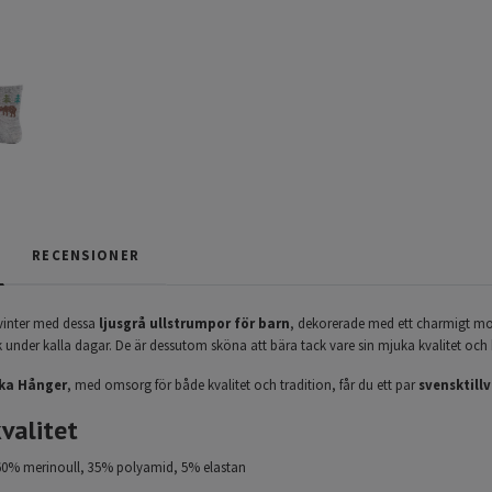
RECENSIONER
 vinter med dessa
ljusgrå ullstrumpor för barn
, dekorerade med ett charmigt mo
 under kalla dagar. De är dessutom sköna att bära tack vare sin mjuka kvalitet och k
ka Hånger
, med omsorg för både kvalitet och tradition, får du ett par
svensktill
valitet
60% merinoull, 35% polyamid, 5% elastan