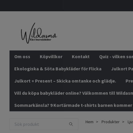
Om oss
Köpvillkor
Kontakt
Quiz - vilken s
Ekologiska & Söta Babykläder för Flicka
Julkort Pa
Julkort + Present – Skicka omtanke och glädje.
Pre
Vill du köpa babykläder online? Välkommen till Wildas
Sommarkänsla? 9 Kortärmade t-shirts barnen kommer 
Hem
Produkter
Lju