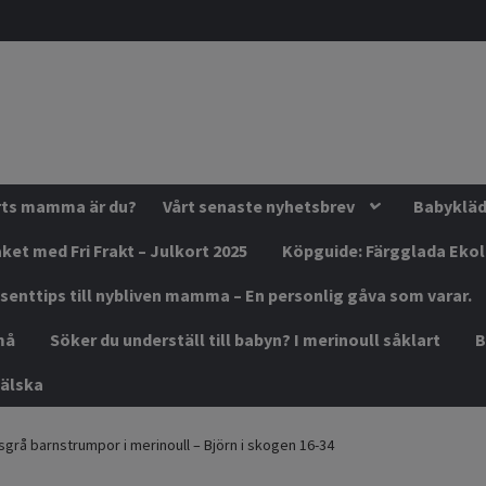
orts mamma är du?
Vårt senaste nyhetsbrev
Babykläde
ket med Fri Frakt – Julkort 2025
Köpguide: Färgglada Eko
senttips till nybliven mamma – En personlig gåva som varar.
må
Söker du underställ till babyn? I merinoull såklart
B
älska
sgrå barnstrumpor i merinoull – Björn i skogen 16-34