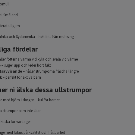
bomull
e i Småland
ierat ullgarn
frika och Sydamerika – helt fritt från mulesing
liga fördelar
ller fötterna varma vid kyla och svala vid värme
e
– suger upp och leder bort fukt
utsavvisande
– håller strumporna fräscha längre
k
– perfekt för aktiva barn
er ni älska dessa ullstrumpor
de med björn i skogen – kul för barnen
 strumpor som inte kliar
ktiska för vardagen
erige med fokus på kvalitet och hållbarhet