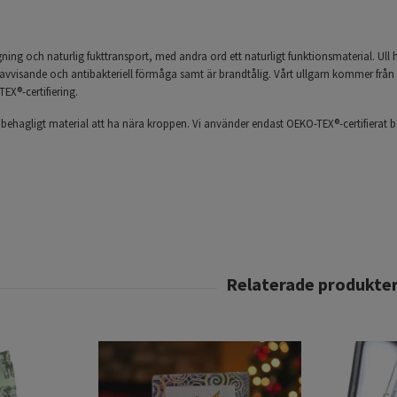
ing och naturlig fukttransport, med andra ord ett naturligt funktionsmaterial. Ull h
vvisande och antibakteriell förmåga samt är brandtålig. Vårt ullgarn kommer från
TEX®-certifiering.
h behagligt material att ha nära kroppen. Vi använder endast OEKO-TEX®-certifierat