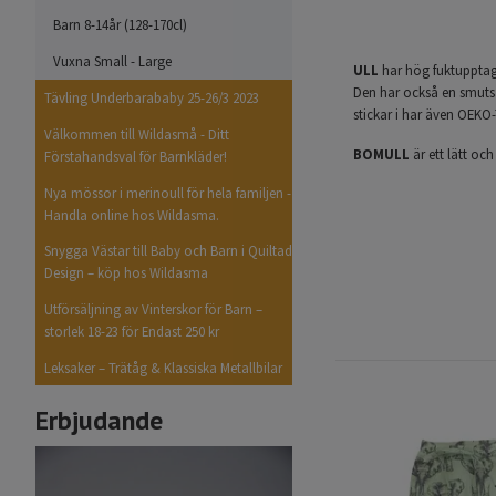
Barn 8-14år (128-170cl)
Vuxna Small - Large
ULL
har hög fuktupptagn
Den har också en smutsa
Tävling Underbarababy 25-26/3 2023
stickar i har även OEKO-
Välkommen till Wildasmå - Ditt
BOMULL
är ett lätt oc
Förstahandsval för Barnkläder!
Nya mössor i merinoull för hela familjen -
Handla online hos Wildasma.
Snygga Västar till Baby och Barn i Quiltad
Design – köp hos Wildasma
Utförsäljning av Vinterskor för Barn –
storlek 18-23 för Endast 250 kr
Leksaker – Trätåg & Klassiska Metallbilar
Erbjudande