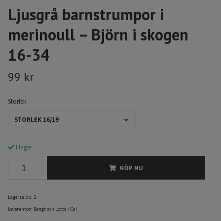
Ljusgrå barnstrumpor i
merinoull – Björn i skogen
16-34
99 kr
Storlek
STORLEK 16/19
I lager.
KÖP NU
Lagersaldo:
2
Leverantör:
Bengt och Lotta / Cai