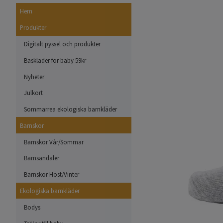
Hem
Produkter
Digitalt pyssel och produkter
Baskläder för baby 59kr
Nyheter
Julkort
Sommarrea ekologiska barnkläder
Barnskor
Barnskor Vår/Sommar
Barnsandaler
Barnskor Höst/Vinter
Ekologiska barnkläder
Bodys