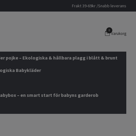
Frakt 39-69kr /Snabb leverans
0
Varukorg
r pojke – Ekologiska & hållbara plagg i blått & brunt
logiska Babykläder
abybox – en smart start för babyns garderob