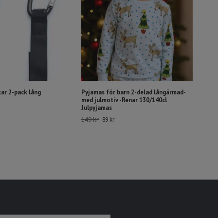
ar 2-pack lång
Pyjamas för barn 2-delad långärmad-
med julmotiv -Renar 130/140cl
Julpyjamas
149 kr
89 kr