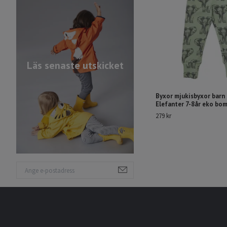
Läs senaste utskicket
Byxor mjukisbyxor barn 
Elefanter 7-8år eko bom
279 kr