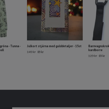
gröna - Tunna -
Julkort stjärna med gulddetaljer - 15st
Barnvagnskrok
ull
kardborre
149 kr
89 kr
129 kr
69 kr