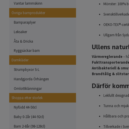
Vantar lammskinn
Mönster: 100% 
Övriga barnprodukter
Svensktillverkad
Barnparaplyer
OEKO-TEX®-certif
Leksaker
Ullgarn från Syda
Åta & Dricka
Ullens natur
Ryggsäckar barn
Värmereglerande
– hå
Damkläder
Fukttransporterand
Antibakteriell & sm
Strumpbyxor S-L
Brandtålig & slitstar
Handgjorda Örhängen
Därför komm
Omlottklänningar
Lekfullt designa
Shoppa efter storlek
Tunna och mjuka
Nyfödd 44-50cl
Hållbara och pra
Baby 0-2år (44-92cl)
Barn 2-8år (98-128cl)
Tillverkade i Sv