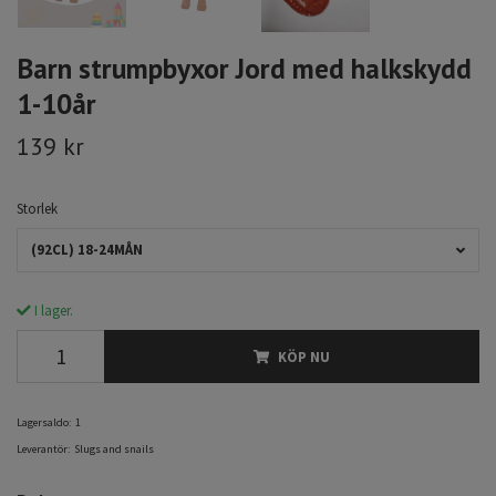
Barn strumpbyxor Jord med halkskydd
1-10år
139 kr
Storlek
(92CL) 18-24MÅN
I lager.
KÖP NU
Lagersaldo:
1
Leverantör:
Slugs and snails