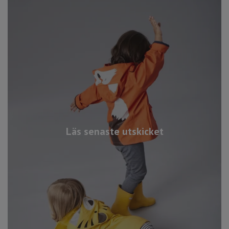
Läs senaste utskicket