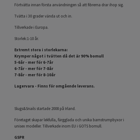
Förtvätta innan första användningen så att fibrerna drar ihop sig.
Tvätta i 30 grader vända ut och in.
Tillverkade i Europa.
Storlek:1-10 år.
Extremt stora i storlekarna:
Krymper något i tvätten då det är 90% bomull
5-6år - mer för 6-7år
6-7år - mer för 7-8år
7-8år - mer för 8-10år
Lagervara - Finns för omgående leverans.
Slugs&Snails startade 2008 på Irland.
Företaget skapar lekfulla, färgglada och unika barnstrumpbyxor i
unisex modeller. Tillverkade inom EU i GOTS bomull.
GSPR