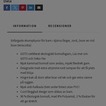
Dela
INFORMATION
RECENSIONER
Enfärgade strumpbyxor för barn i djärva färger, Jord, (som en röd
brun terracotta)
GOTS certifierat ekologiskt bomullsgarn, Läs mer om
GOTS och Oeko-Tex
Mjuk kammad bomull som andas, mjukt flexibelt garn.
Designade med extra utrymme runt rumpan för att få plats
med blöja.
Högre bak så dom sitter kvar vid lek och ger extra värme
på ryggen.
Mjuk anti-halksula (text under foten) utan PVC!
Cool färgglad design som älskas av barn.
90 % Ekologisk bomull, med 8% Polyamid, 2 % Elastan för
att ge stretch.