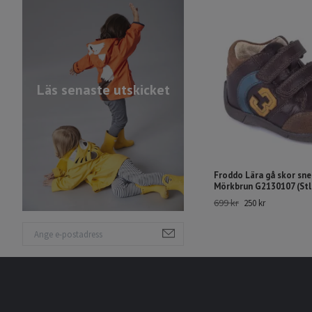
Läs senaste utskicket
Froddo Lära gå skor sne
Mörkbrun G2130107 (Stl.
699 kr
250 kr