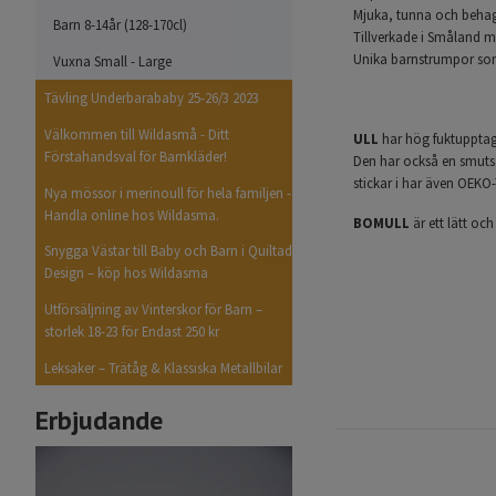
Mjuka, tunna och behagl
Barn 8-14år (128-170cl)
Tillverkade i Småland m
Unika barnstrumpor som 
Vuxna Small - Large
Tävling Underbarababy 25-26/3 2023
Välkommen till Wildasmå - Ditt
ULL
har hög fuktupptagn
Förstahandsval för Barnkläder!
Den har också en smutsa
stickar i har även OEKO-
Nya mössor i merinoull för hela familjen -
Handla online hos Wildasma.
BOMULL
är ett lätt oc
Snygga Västar till Baby och Barn i Quiltad
Design – köp hos Wildasma
Utförsäljning av Vinterskor för Barn –
storlek 18-23 för Endast 250 kr
Leksaker – Trätåg & Klassiska Metallbilar
Erbjudande