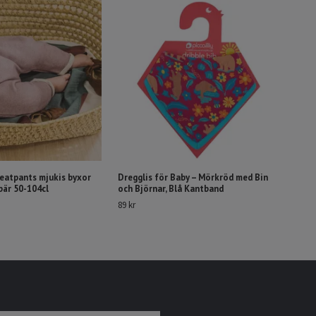
eatpants mjukis byxor
Dregglis för Baby – Mörkröd med Bin
bär 50-104cl
och Björnar, Blå Kantband
89 kr