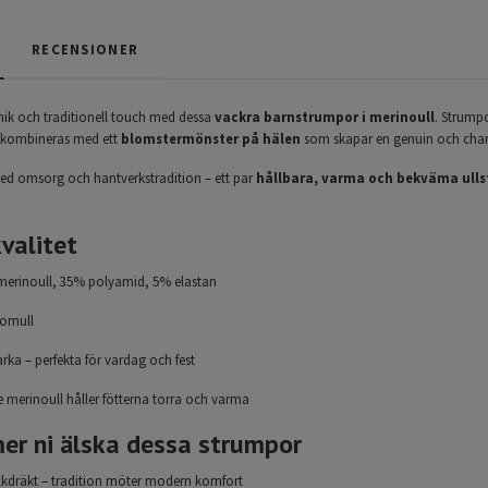
RECENSIONER
unik och traditionell touch med dessa
vackra barnstrumpor i merinoull
. Strump
kombineras med ett
blomstermönster på hälen
som skapar en genuin och char
ed omsorg och hantverkstradition – ett par
hållbara, varma och bekväma ull
valitet
erinoull, 35% polyamid, 5% elastan
bomull
arka – perfekta för vardag och fest
 merinoull håller fötterna torra och varma
er ni älska dessa strumpor
olkdräkt – tradition möter modern komfort