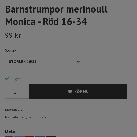
Barnstrumpor merinoull
Monica - Röd 16-34
99 kr
Storlek
STORLEK 16/19
I lager.
KÖP NU
Lagersaldo:
2
Leverantör:
Bengt och Lotta / Cai
Dela