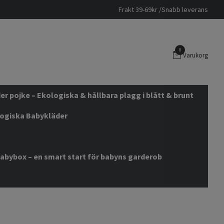
Frakt 39-69kr /Snabb leverans
0
Varukorg
r pojke – Ekologiska & hållbara plagg i blått & brunt
logiska Babykläder
abybox – en smart start för babyns garderob