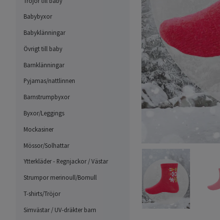
Tröjor till baby
Babybyxor
Babyklänningar
Övrigt till baby
Barnklänningar
Pyjamas/nattlinnen
Barnstrumpbyxor
Byxor/Leggings
Mockasiner
Mössor/Solhattar
Ytterkläder - Regnjackor / Västar
Strumpor merinoull/Bomull
T-shirts/Tröjor
Simvästar / UV-dräkter barn