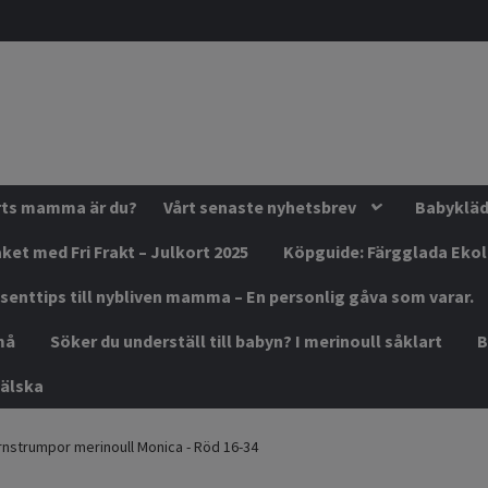
orts mamma är du?
Vårt senaste nyhetsbrev
Babykläde
ket med Fri Frakt – Julkort 2025
Köpguide: Färgglada Eko
senttips till nybliven mamma – En personlig gåva som varar.
må
Söker du underställ till babyn? I merinoull såklart
B
älska
nstrumpor merinoull Monica - Röd 16-34