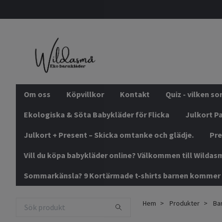
Om oss
Köpvillkor
Kontakt
Quiz - vilken s
Ekologiska & Söta Babykläder för Flicka
Julkort Pa
Julkort + Present – Skicka omtanke och glädje.
Pre
Vill du köpa babykläder online? Välkommen till Wildas
Sommarkänsla? 9 Kortärmade t-shirts barnen kommer 
Hem
Produkter
Bar