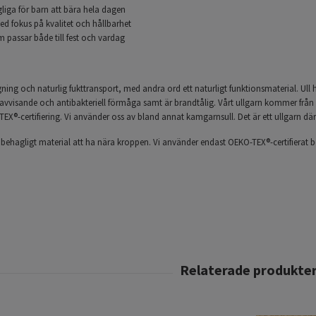
iga för barn att bära hela dagen
ed fokus på kvalitet och hållbarhet
passar både till fest och vardag
ing och naturlig fukttransport, med andra ord ett naturligt funktionsmaterial. Ull h
vvisande och antibakteriell förmåga samt är brandtålig. Vårt ullgarn kommer från
TEX®-certifiering. Vi använder oss av bland annat kamgarnsull. Det är ett ullgarn där
h behagligt material att ha nära kroppen. Vi använder endast OEKO-TEX®-certifierat