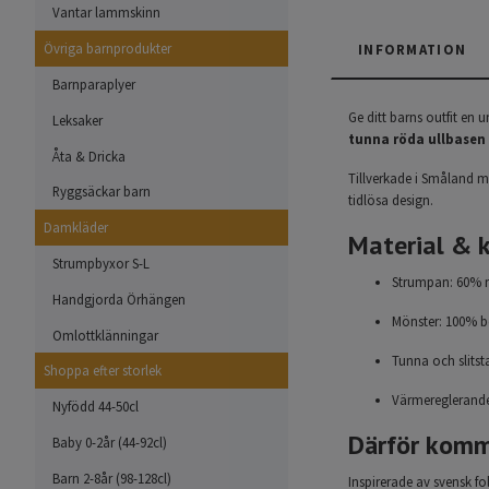
Vantar lammskinn
Övriga barnprodukter
INFORMATION
Barnparaplyer
Ge ditt barns outfit en 
Leksaker
tunna röda ullbasen
Åta & Dricka
Tillverkade i Småland m
Ryggsäckar barn
tidlösa design.
Damkläder
Material & k
Strumpbyxor S-L
Strumpan: 60% m
Handgjorda Örhängen
Mönster: 100% 
Omlottklänningar
Tunna och slitst
Shoppa efter storlek
Värmereglerande
Nyfödd 44-50cl
Därför komm
Baby 0-2år (44-92cl)
Barn 2-8år (98-128cl)
Inspirerade av svensk f