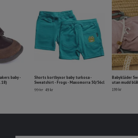
akers baby -
Shorts kortbyxor baby turkosa -
Babykläder Sw
 18)
Sweatshirt - Frogs - Maxomorra 50/56cl
utan mudd blå
99 kr
199 kr
49 kr