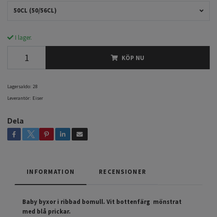
50CL (50/56CL)
I lager.
KÖP NU
Lagersaldo:
28
Leverantör:
Eiser
Dela
INFORMATION
RECENSIONER
Baby byxor i ribbad bomull. Vit bottenfärg mönstrat
med blå prickar.