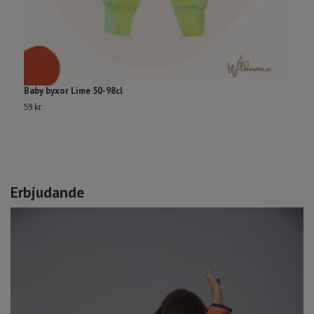
Baby byxor Lime 50-98cl
B
59 kr
59
Erbjudande