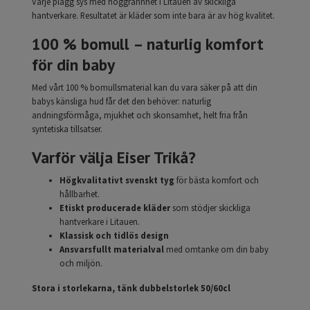
Varje plagg sys med noggrannhet i Litauen av skickliga
hantverkare. Resultatet är kläder som inte bara är av hög kvalitet.
100 % bomull – naturlig komfort
för din baby
Med vårt 100 % bomullsmaterial kan du vara säker på att din
babys känsliga hud får det den behöver: naturlig
andningsförmåga, mjukhet och skonsamhet, helt fria från
syntetiska tillsatser.
Varför välja Eiser Trikå?
Högkvalitativt svenskt tyg
för bästa komfort och
hållbarhet.
Etiskt producerade kläder
som stödjer skickliga
hantverkare i Litauen.
Klassisk och tidlös design
Ansvarsfullt materialval
med omtanke om din baby
och miljön.
Stora i storlekarna, tänk dubbelstorlek 50/60cl