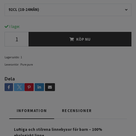
92CL (18-24MÅN)
I lager.
KÖP NU
Lagersaldo:
1
Leverantör:
Pure pure
Dela
INFORMATION
RECENSIONER
Luftiga och stilrena linnebyxor för barn – 100%
ekologiskt linne.