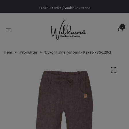
Frakt 39-69kr /Snabb leverans
0
Hem
Produkter
Byxor i linne för barn - Kakao - 86-128cl