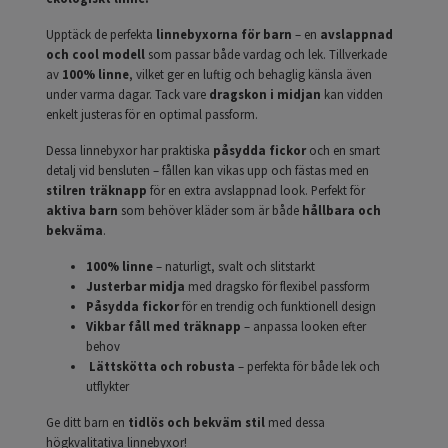
Upptäck de perfekta
linnebyxorna för barn
– en
avslappnad
och cool modell
som passar både vardag och lek. Tillverkade
av
100% linne
, vilket ger en luftig och behaglig känsla även
under varma dagar. Tack vare
dragskon i midjan
kan vidden
enkelt justeras för en optimal passform.
Dessa linnebyxor har praktiska
påsydda fickor
och en smart
detalj vid bensluten – fållen kan vikas upp och fästas med en
stilren träknapp
för en extra avslappnad look. Perfekt för
aktiva barn
som behöver kläder som är både
hållbara och
bekväma
.
100% linne
– naturligt, svalt och slitstarkt
Justerbar midja
med dragsko för flexibel passform
Påsydda fickor
för en trendig och funktionell design
Vikbar fåll med träknapp
– anpassa looken efter
behov
Lättskötta och robusta
– perfekta för både lek och
utflykter
Ge ditt barn en
tidlös och bekväm stil
med dessa
högkvalitativa linnebyxor!