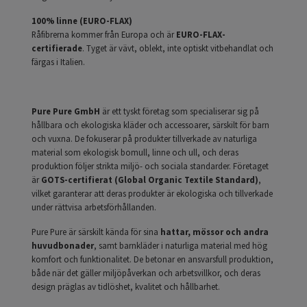
100% linne (EURO-FLAX)
Råfibrerna kommer från Europa och är
EURO-FLAX-
certifierade
. Tyget är vävt, oblekt, inte optiskt vitbehandlat och
färgas i Italien.
Pure Pure GmbH
är ett tyskt företag som specialiserar sig på
hållbara och ekologiska kläder och accessoarer, särskilt för barn
och vuxna. De fokuserar på produkter tillverkade av naturliga
material som ekologisk bomull, linne och ull, och deras
produktion följer strikta miljö- och sociala standarder. Företaget
är
GOTS-certifierat (Global Organic Textile Standard)
,
vilket garanterar att deras produkter är ekologiska och tillverkade
under rättvisa arbetsförhållanden.
Pure Pure är särskilt kända för sina
hattar, mössor och andra
huvudbonader
, samt barnkläder i naturliga material med hög
komfort och funktionalitet. De betonar en ansvarsfull produktion,
både när det gäller miljöpåverkan och arbetsvillkor, och deras
design präglas av tidlöshet, kvalitet och hållbarhet.