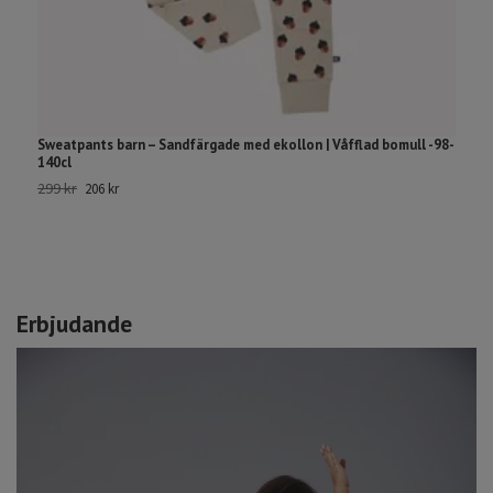
Sweatpants barn – Sandfärgade med ekollon | Våfflad bomull -98-
F
140cl
5
299 kr
206 kr
Erbjudande