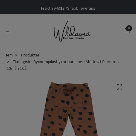
Frakt 39-69kr /Snabb leverans
0
Hem
Produkter
Ekologiska Byxor mjukisbyxor barn med Abstrakt Djurmotiv –
12mån-10år