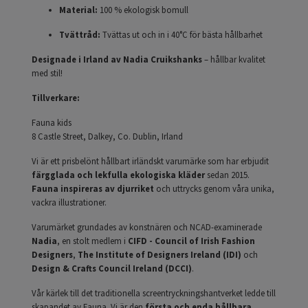
Material:
100 % ekologisk bomull
Tvättråd:
Tvättas ut och in i 40°C för bästa hållbarhet
Designade i Irland av Nadia Cruikshanks
– hållbar kvalitet
med stil!
Tillverkare:
Fauna kids
8 Castle Street, Dalkey, Co. Dublin, Irland
Vi är ett prisbelönt hållbart irländskt varumärke som har erbjudit
färgglada och lekfulla ekologiska kläder
sedan 2015.
Fauna inspireras av djurriket
och uttrycks genom våra unika,
vackra illustrationer.
Varumärket grundades av konstnären och NCAD-examinerade
Nadia
, en stolt medlem i
CIFD - Council of Irish Fashion
Designers
,
The Institute of Designers Ireland (IDI)
och
Design & Crafts Council Ireland (DCCI)
.
Vår kärlek till det traditionella screentryckningshantverket ledde till
skapandet av Fauna. Vi är den
första och enda hållbara