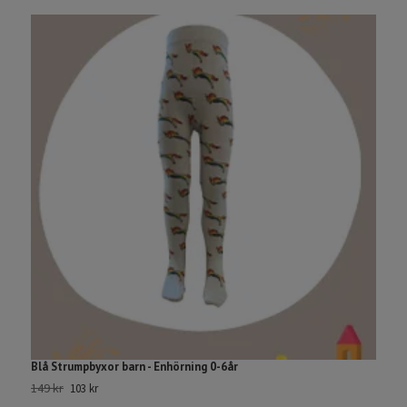
Blå Strumpbyxor barn - Enhörning 0-6år
F
149 kr
5
103 kr