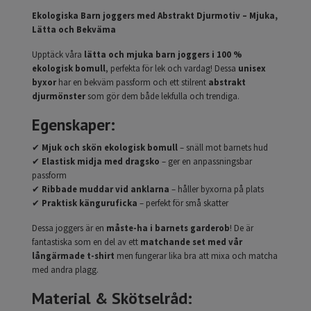
Ekologiska Barn joggers med Abstrakt Djurmotiv – Mjuka,
Lätta och Bekväma
Upptäck våra
lätta och mjuka barn joggers i 100 %
ekologisk bomull
, perfekta för lek och vardag! Dessa
unisex
byxor
har en bekväm passform och ett stilrent
abstrakt
djurmönster
som gör dem både lekfulla och trendiga.
Egenskaper:
✔
Mjuk och skön ekologisk bomull
– snäll mot barnets hud
✔
Elastisk midja med dragsko
– ger en anpassningsbar
passform
✔
Ribbade muddar vid anklarna
– håller byxorna på plats
✔
Praktisk känguruficka
– perfekt för små skatter
Dessa joggers är en
måste-ha i barnets garderob
! De är
fantastiska som en del av ett
matchande set med vår
långärmade t-shirt
men fungerar lika bra att mixa och matcha
med andra plagg.
Material & Skötselråd: