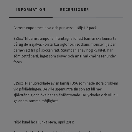
INFORMATION
RECENSIONER
Barnstrumpor med älva och prinsessa - säljs i 2-pack.
EzSoxTM barnstrumpor är framtagna för att barnen ska kunna ta
på sig dem själva. Förstärkta öglor och sockans mönster hjälper
barnen att trä på sockan rätt. Strumpan är av hög kvalitet, har
sömlöst tåparti, inget som skaver och
antihalkmönster
under
foten.
EzSoxTM är utvecklade av en familj i USA som hade stora problem
vid påklädningen. De ville uppmuntra sin son att bli mer
självständig och öka hans självförtroende. De lyckades och vill nu
ge andra samma möjlighet!
Nöjd kund hos Funka Mera, april 2017: