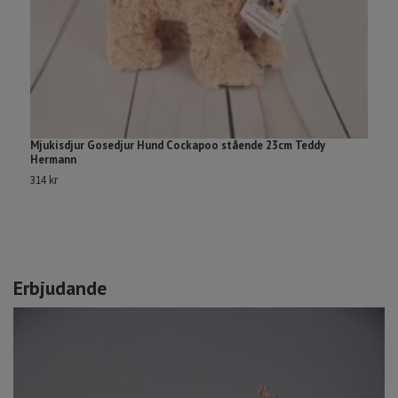
Mjukisdjur Gosedjur Hund Cockapoo stående 23cm Teddy
B
Hermann
e
314 kr
29
Erbjudande