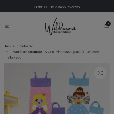
Frakt 39-69kr /Snabb leverans
0
Hem
Produkter
Ezsox barn strumpor - Älva o Prinsessa 2-pack (31-34) med
halkskydd