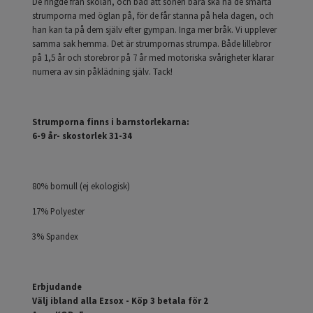
De ringde från skolan, och bad att sonen bara ska ha de smarta
strumporna med öglan på, för de får stanna på hela dagen, och
han kan ta på dem själv efter gympan. Inga mer bråk. Vi upplever
samma sak hemma. Det är strumpornas strumpa. Både lillebror
på 1,5 år och storebror på 7 år med motoriska svårigheter klarar
numera av sin påklädning själv. Tack!
Strumporna finns i barnstorlekarna:
6-9 år- skostorlek 31-34
80% bomull (ej ekologisk)
17% Polyester
3% Spandex
Erbjudande
Välj ibland alla Ezsox - Köp 3 betala för 2