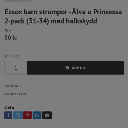
Ezsox barn strumpor - Älva o Prinsessa
2-pack (31-34) med halkskydd
75 kr
50 kr
I lager.
KÖP NU
Lagersaldo:
7
Leverantör:
Ezsox
Dela