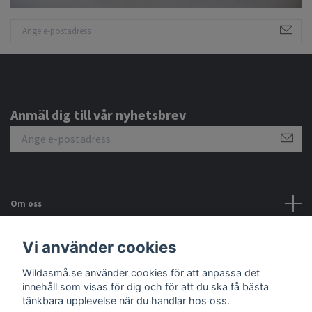
Anmäl dig till vår nyhetsbrev
Om oss
Kundtjänst
Vi använder cookies
Wildasmå.se använder cookies för att anpassa det
Sociala medier
innehåll som visas för dig och för att du ska få bästa
tänkbara upplevelse när du handlar hos oss.