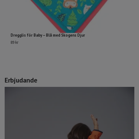
Dregglis för Baby – Blå med Skogens Djur
S
89 kr
29
Erbjudande