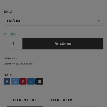
Storlek
3 ÅR/94CL
I lager.
KÖP NU
Lagersaldo:
1
Leverantör:
La Queue du chat
Dela
INFORMATION
RECENSIONER