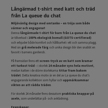
Långärmad t-shirt med katt och träd
från La queue du chat
Miljövänlig design med omtanke – en tröja som både
värmer och engagerar!
Denna
långärmade t-shirt för barn från La queue du chat
är tillverkad i
100% ekologisk bomull (GOTS-certifierad)
och erbjuder både komfort och hållbarhet i ett och samma plagg.
Med sin
grå melerade färg
och unika design blir den snabbt en
favorit i barnens garderob.
På framsidan finns ett
screen-tryck av en katt som kramar
ett turkost träd
– i storlek
24 månader syns hela motivet
,
medan katten i de större storlekarna
tittar fram bakom
trädet
. Detta kreativa motiv är en del av La queue du chat’s
engagerande kollektion som hyllar och
uppmärksammar
vikten av att rädda träden
.
För storlek 24 månader finns dessutom
praktiska knappar på
axeln
, som underlättar på- och avklädning.
Egenskaper: