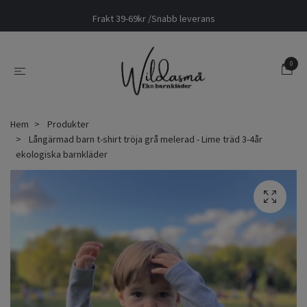
Frakt 39-69kr /Snabb leverans
0
Hem
Produkter
Långärmad barn t-shirt tröja grå melerad - Lime träd 3-4år
ekologiska barnkläder