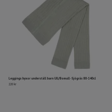
Leggings byxor underställ barn Ull/Bomull -Sjögräs 80-140cl
B
220 kr
5