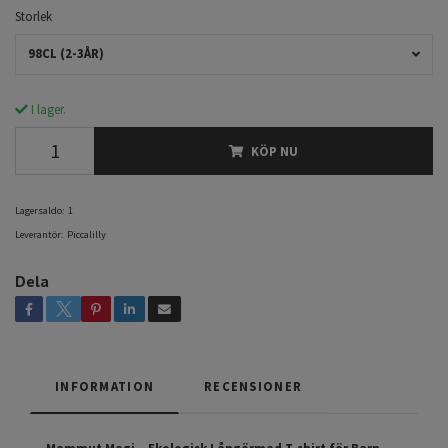
Storlek
98CL (2-3ÅR)
I lager.
KÖP NU
Lagersaldo:
1
Leverantör:
Piccalilly
Dela
INFORMATION
RECENSIONER
Mammut Magi – Ekologisk Långärmad T-shirt för Barn