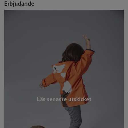
Erbjudande
Läs senaste utskicket