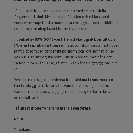
Låt fantasin flöda och äventyren börja med denna lekfulla
långärmade t-shirt! Med en djupblå botten och ett färgstarkt
mönster av majestätiska mammutar i rött, grönt och ljusblått, är
denna tröja en riktig favorit för små upptäckare.
Tillverkad av
95% GOTS-certifierad ekologisk bomull och
5% elastan
, erbjuder tröjan en mjuk och skön känsla mot huden
samtidigt som den ger perfekt passform och rörelsefrihet för lek
och bus. Den ekologiska bomullen är skonsam mot både ditt
barns hud och vår planet, så att du kan känna dig trygg med ditt
val.
Den stilrena designen gör denna tröja
lättmatchad med de
flesta plagg
, perfekt för både vardag och festliga tillfällen.
Kombinera med jeans, leggings eller mjukisbyxor för en bekväm
och stilfull look!
Hållbart mode för framtidens äventyrare!
GSPR
Tillverkare: