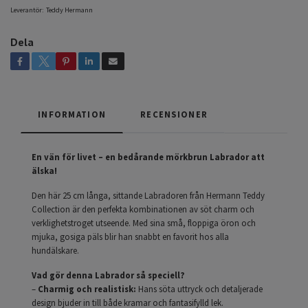
Leverantör:
Teddy Hermann
Dela
INFORMATION
RECENSIONER
En vän för livet – en bedårande mörkbrun Labrador att
älska!
Den här 25 cm långa, sittande Labradoren från Hermann Teddy
Collection är den perfekta kombinationen av söt charm och
verklighetstroget utseende. Med sina små, floppiga öron och
mjuka, gosiga päls blir han snabbt en favorit hos alla
hundälskare.
Vad gör denna Labrador så speciell?
–
Charmig och realistisk:
Hans söta uttryck och detaljerade
design bjuder in till både kramar och fantasifylld lek.