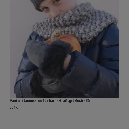
Vantar i lammskinn för barn - Grafitgrå 6mån-8år
B
399 kr
13