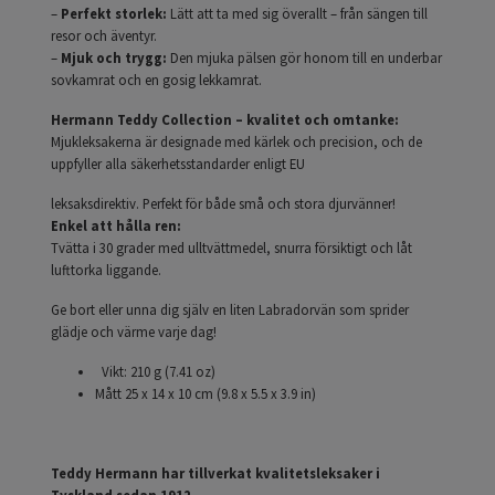
–
Perfekt storlek:
Lätt att ta med sig överallt – från sängen till
resor och äventyr.
–
Mjuk och trygg:
Den mjuka pälsen gör honom till en underbar
sovkamrat och en gosig lekkamrat.
Hermann Teddy Collection – kvalitet och omtanke:
Mjukleksakerna är designade med kärlek och precision, och de
uppfyller alla säkerhetsstandarder enligt EU
leksaksdirektiv. Perfekt för både små och stora djurvänner!
Enkel att hålla ren:
Tvätta i 30 grader med ulltvättmedel, snurra försiktigt och låt
lufttorka liggande.
Ge bort eller unna dig själv en liten Labradorvän som sprider
glädje och värme varje dag!
Vikt: 210 g (7.41 oz)
Mått
25 x 14 x 10 cm (9.8 x 5.5 x 3.9 in)
Teddy Hermann har tillverkat kvalitetsleksaker i
Tyskland sedan 1912.