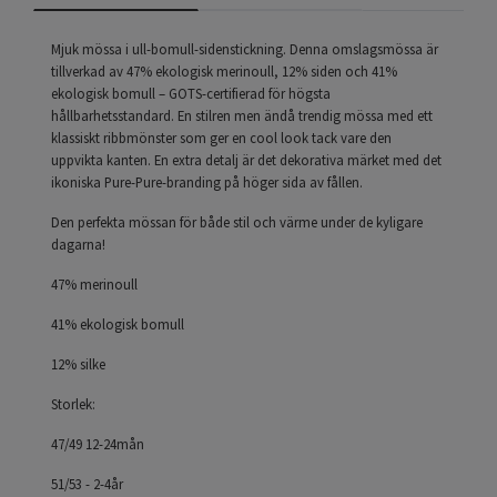
Mjuk mössa i ull-bomull-sidenstickning. Denna omslagsmössa är
tillverkad av 47% ekologisk merinoull, 12% siden och 41%
ekologisk bomull – GOTS-certifierad för högsta
hållbarhetsstandard. En stilren men ändå trendig mössa med ett
klassiskt ribbmönster som ger en cool look tack vare den
uppvikta kanten. En extra detalj är det dekorativa märket med det
ikoniska Pure-Pure-branding på höger sida av fållen.
Den perfekta mössan för både stil och värme under de kyligare
dagarna!
47% merinoull
41% ekologisk bomull
12% silke
Storlek:
47/49 12-24mån
51/53 - 2-4år