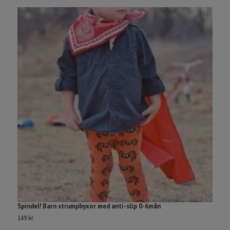
Spindel! Barn strumpbyxor med anti-slip 0-6mån
S
149 kr
2