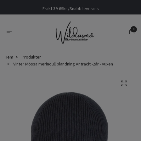
Frakt 39-69kr /Snabb leverans
0
Hem
Produkter
Vinter Mössa merinoull blandning Antracit -2år - vuxen