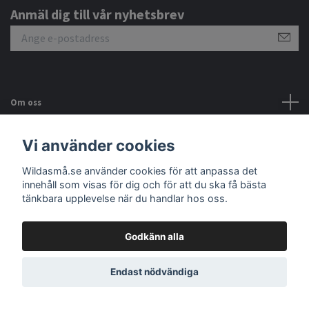
Anmäl dig till vår nyhetsbrev
Om oss
Kundtjänst
Vi använder cookies
Wildasmå.se använder cookies för att anpassa det
Sociala medier
innehåll som visas för dig och för att du ska få bästa
tänkbara upplevelse när du handlar hos oss.
Godkänn alla
© 2026 Wildasmå.se ekologiska baby & barnkläder
Endast nödvändiga