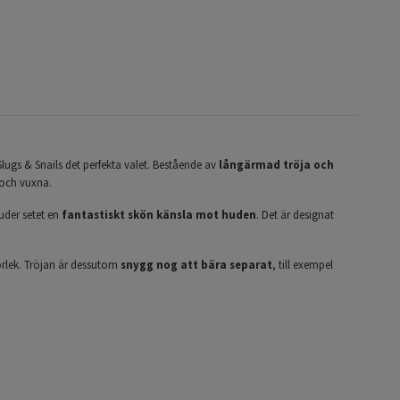
 Slugs & Snails det perfekta valet. Bestående av
långärmad tröja och
 och vuxna.
uder setet en
fantastiskt skön känsla mot huden
. Det är designat
orlek. Tröjan är dessutom
snygg nog att bära separat
, till exempel