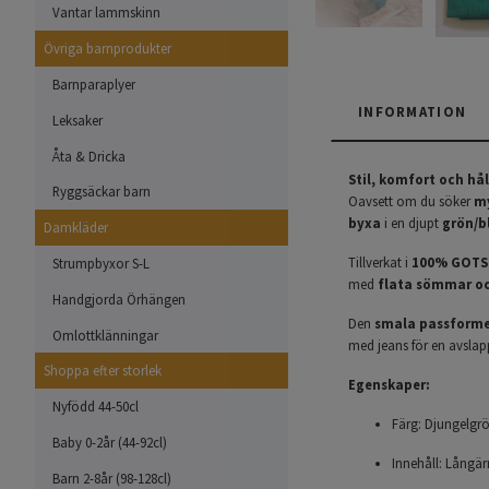
Vantar lammskinn
Övriga barnprodukter
Barnparaplyer
INFORMATION
Leksaker
Åta & Dricka
Stil, komfort och hål
Ryggsäckar barn
Oavsett om du söker
my
byxa
i en djupt
grön/b
Damkläder
Tillverkat i
100% GOTS-
Strumpbyxor S-L
med
flata sömmar oc
Handgjorda Örhängen
Den
smala passform
Omlottklänningar
med jeans för en avslapp
Shoppa efter storlek
Egenskaper:
Nyfödd 44-50cl
Färg: Djungelgrö
Baby 0-2år (44-92cl)
Innehåll: Långä
Barn 2-8år (98-128cl)