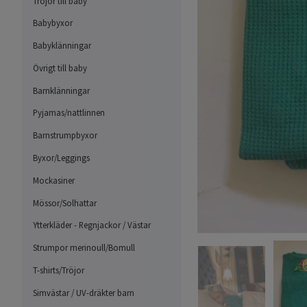
Tröjor till baby
Babybyxor
Babyklänningar
Övrigt till baby
Barnklänningar
Pyjamas/nattlinnen
Barnstrumpbyxor
Byxor/Leggings
Mockasiner
Mössor/Solhattar
Ytterkläder - Regnjackor / Västar
Strumpor merinoull/Bomull
T-shirts/Tröjor
Simvästar / UV-dräkter barn