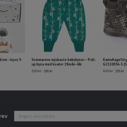
kinn - lejon 3-
Sommarens mjukaste babybyxor – Pull-
Kamuflagefärg
up byxa med koalor 18mån-4år
G2110056-3 (St
299 kr
639 kr
206 kr
250 kr
rev