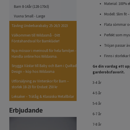
Material: 100% e
Barn 8-14år (128-170cl)
Modell: Slim fit –
Vuxna Small - Large
Flata sömmar och
Tävling Underbarababy 25-26/3 2023
Perfekt som mysd
Välkommen till Wildasmå - Ditt
Förstahandsval för Barnkläder!
Tröjan passar äv
Nya mössor i merinoull för hela familjen -
Finns i storleka
Handla online hos Wildasma.
Snygga Västar till Baby och Barn i Quiltad
Ge din vardag ett up
Design – köp hos Wildasma
garderobsfavorit.
Utförsäljning av Vinterskor för Barn –
3-4 år
storlek 18-23 för Endast 250 kr
4-5 år
Leksaker – Trätåg & Klassiska Metallbilar
5-6 år
Erbjudande
6-7 år
7-8 år