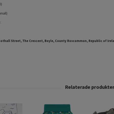
l)
Small)
.
oothall Street, The Crescent, Boyle, County Roscommon, Republic of Irel