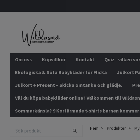
Om oss
Köpvillkor
Kontakt
Quiz - vilken s
Ekologiska & Söta Babykläder för Flicka
Julkort Pa
Julkort + Present – Skicka omtanke och glädje.
Pre
Vill du köpa babykläder online? Välkommen till Wildas
Sommarkänsla? 9 Kortärmade t-shirts barnen kommer 
Hem
Produkter
Mys