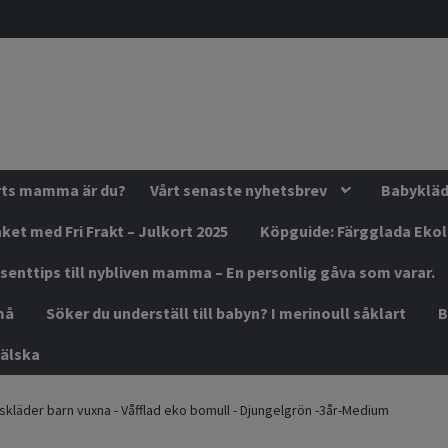
orts mamma är du?
Vårt senaste nyhetsbrev
Babykläde
ket med Fri Frakt – Julkort 2025
Köpguide: Färgglada Eko
senttips till nybliven mamma – En personlig gåva som varar.
må
Söker du underställ till babyn? I merinoull såklart
B
älska
kläder barn vuxna - Våfflad eko bomull - Djungelgrön -3år-Medium