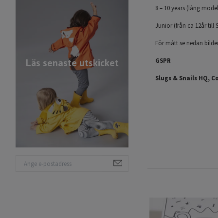
8 – 10 years (lång model
Junior (från ca 12år till 
För mått se nedan bilder
GSPR
Läs senaste utskicket
Slugs & Snails HQ, C