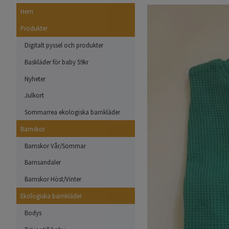
Hem
Produkter
Digitalt pyssel och produkter
Baskläder för baby 59kr
Nyheter
Julkort
Sommarrea ekologiska barnkläder
Barnskor
Barnskor Vår/Sommar
Barnsandaler
Barnskor Höst/Vinter
Ekologiska barnkläder
Bodys