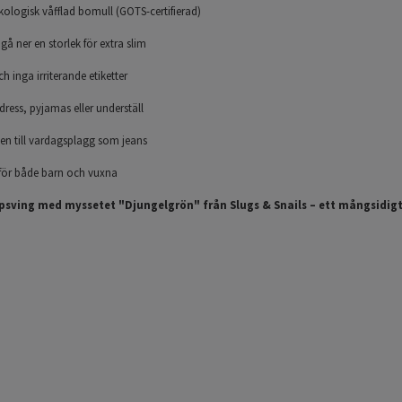
kologisk våfflad bomull (GOTS-certifierad)
 gå ner en storlek för extra slim
 inga irriterande etiketter
ress, pyjamas eller underställ
en till vardagsplagg som jeans
r för både barn och vuxna
psving med myssetet "Djungelgrön" från Slugs & Snails – ett mångsidigt,