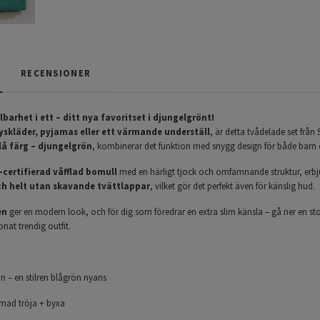
RECENSIONER
lbarhet i ett – ditt nya favoritset i djungelgrönt!
skläder, pyjamas eller ett värmande underställ
, är detta tvådelade set från
lå färg – djungelgrön
, kombinerar det funktion med snygg design för både barn
certifierad våfflad bomull
med en härligt tjock och omfamnande struktur, erbj
h helt utan skavande tvättlappar
, vilket gör det perfekt även för känslig hud.
en
ger en modern look, och för dig som föredrar en extra slim känsla – gå ner en st
nat trendig outfit.
n – en stilren blågrön nyans
rmad tröja + byxa