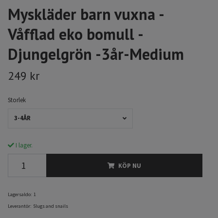
Myskläder barn vuxna -
Våfflad eko bomull -
Djungelgrön -3år-Medium
249 kr
Storlek
3-4ÅR
I lager.
KÖP NU
Lagersaldo:
1
Leverantör:
Slugs and snails