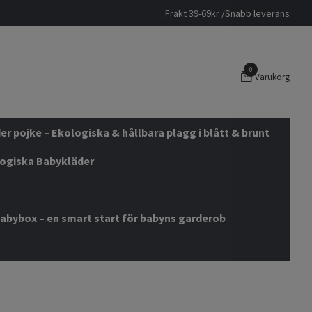
Frakt 39-69kr /Snabb leverans
0
Varukorg
r pojke – Ekologiska & hållbara plagg i blått & brunt
logiska Babykläder
abybox – en smart start för babyns garderob