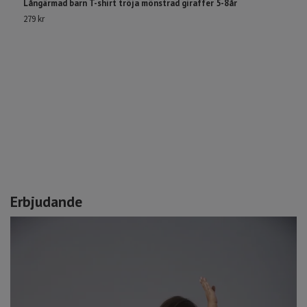
Långärmad barn T-shirt tröja mönstrad giraffer 5-8år
279 kr
T
|
2
Erbjudande