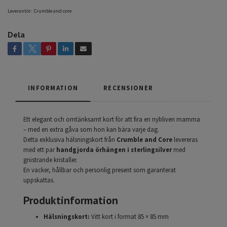
Leverantör:
Crumble and core
Dela
INFORMATION
RECENSIONER
Ett elegant och omtänksamt kort för att fira en nybliven mamma
– med en extra gåva som hon kan bära varje dag.
Detta exklusiva hälsningskort från
Crumble and Core
levereras
med ett par
handgjorda örhängen i sterlingsilver
med
gnistrande kristaller.
En vacker, hållbar och personlig present som garanterat
uppskattas.
Produktinformation
Hälsningskort:
Vitt kort i format 85 × 85 mm