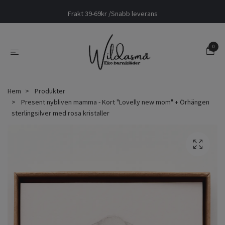
Frakt 39-69kr /Snabb leverans
0
Hem
Produkter
Present nybliven mamma - Kort "Lovelly new mom" + Örhängen
sterlingsilver med rosa kristaller