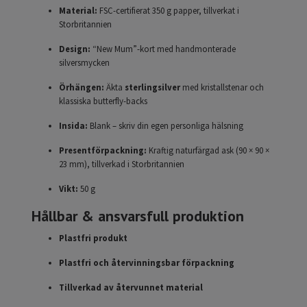
Material:
FSC-certifierat 350 g papper, tillverkat i
Storbritannien
Design:
“New Mum”-kort med handmonterade
silversmycken
Örhängen:
Äkta
sterlingsilver
med kristallstenar och
klassiska butterfly-backs
Insida:
Blank – skriv din egen personliga hälsning
Presentförpackning:
Kraftig naturfärgad ask (90 × 90 ×
23 mm), tillverkad i Storbritannien
Vikt:
50 g
Hållbar & ansvarsfull produktion
Plastfri produkt
Plastfri och återvinningsbar förpackning
Tillverkad av återvunnet material