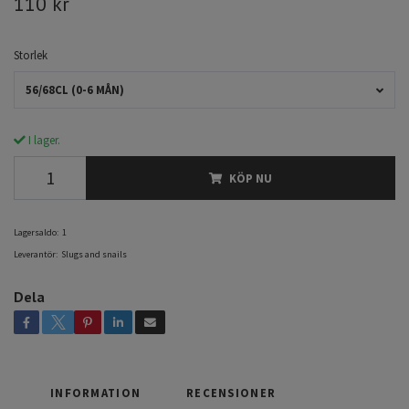
110 kr
Storlek
56/68CL (0-6 MÅN)
I lager.
KÖP NU
Lagersaldo:
1
Leverantör:
Slugs and snails
Dela
INFORMATION
RECENSIONER