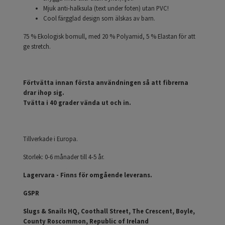
Mjuk anti-halksula (text under foten) utan PVC!
Cool färgglad design som älskas av barn.
75 % Ekologisk bomull, med 20 % Polyamid, 5 % Elastan för att
ge stretch.
Förtvätta innan första användningen så att fibrerna
drar ihop sig.
Tvätta i 40 grader vända ut och in.
Tillverkade i Europa.
Storlek: 0-6 månader till 4-5 år.
Lagervara - Finns för omgående leverans.
GSPR
Slugs & Snails HQ, Coothall Street, The Crescent, Boyle,
County Roscommon, Republic of Ireland