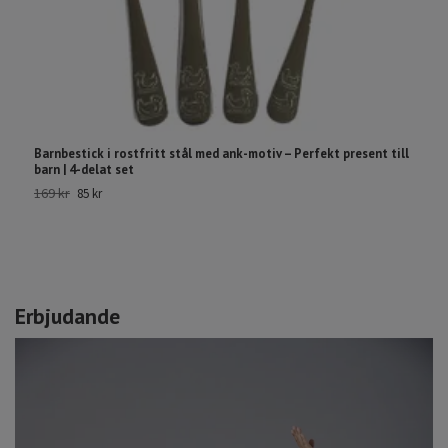
Barnbestick i rostfritt stål med ank-motiv – Perfekt present till
M
barn | 4-delat set
M
169 kr
24
85 kr
Erbjudande