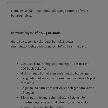
Framtiden är här! Tuffa robotar på orange botten en favorit
barnstrumpbyxa.
Barnstrumpbyxor ifrån
Slugs&Snails.
Gjorda av supermjuk ekologisk bomull är dessa
strumpbyxor/tights både lyxiga och tuffa på samma gång.
GOTS certifierat ekologiskt bomullsgarn, Läs mer om
GOTS och Oeko-Tex.
Mjuk kammad bomull som andas, mjukt flexibelt garn.
Designade med extra utrymme runt rumpan för att få plats
med blöja.
Högre bak så dom sitter kvar vid lek och ger extra värme
på ryggen.
Till skillnad ifrån andra strumpbyxor så slutar inte
mönstret slutar inte vid knät vilket gör att de är lika
snygga med eller utan byxor/kjol.