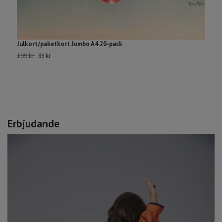
Julkort/paketkort Jumbo A4 20-pack
M
1
199 kr
89 kr
32
Erbjudande