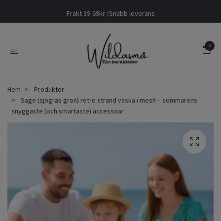
Frakt 39-69kr /Snabb leverans
0
Hem
Produkter
Sage (sjögräs grön) retro strand väska i mesh – sommarens
snyggaste (och smartaste) accessoar