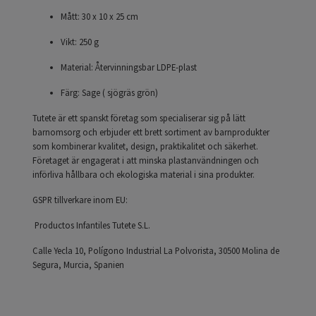
Mått: 30 x 10 x 25 cm
Vikt: 250 g
Material: Återvinningsbar LDPE-plast
Färg: Sage ( sjögräs grön)
Tutete är ett spanskt företag som specialiserar sig på lätt
barnomsorg och erbjuder ett brett sortiment av barnprodukter
som kombinerar kvalitet, design, praktikalitet och säkerhet.
Företaget är engagerat i att minska plastanvändningen och
införliva hållbara och ekologiska material i sina produkter.
GSPR tillverkare inom EU:
Productos Infantiles Tutete S.L.
Calle Yecla 10, Polígono Industrial La Polvorista, 30500 Molina de
Segura, Murcia, Spanien