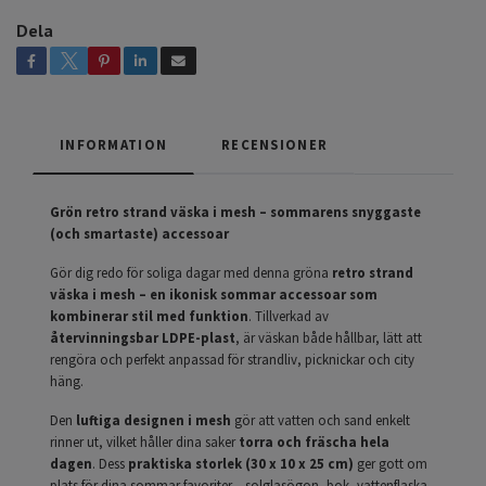
Dela
INFORMATION
RECENSIONER
Grön retro strand väska i mesh – sommarens snyggaste
(och smartaste) accessoar
Gör dig redo för soliga dagar med denna gröna
retro strand
väska i mesh – en ikonisk sommar accessoar som
kombinerar stil med funktion
. Tillverkad av
återvinningsbar LDPE-plast
, är väskan både hållbar, lätt att
rengöra och perfekt anpassad för strandliv, picknickar och city
häng.
Den
luftiga designen i mesh
gör att vatten och sand enkelt
rinner ut, vilket håller dina saker
torra och fräscha hela
dagen
. Dess
praktiska storlek (30 x 10 x 25 cm)
ger gott om
plats för dina sommar favoriter – solglasögon, bok, vattenflaska