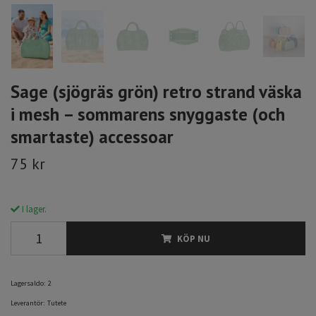
Sage (sjögräs grön) retro strand väska
i mesh – sommarens snyggaste (och
smartaste) accessoar
75 kr
I lager.
KÖP NU
Lagersaldo:
2
Leverantör:
Tutete