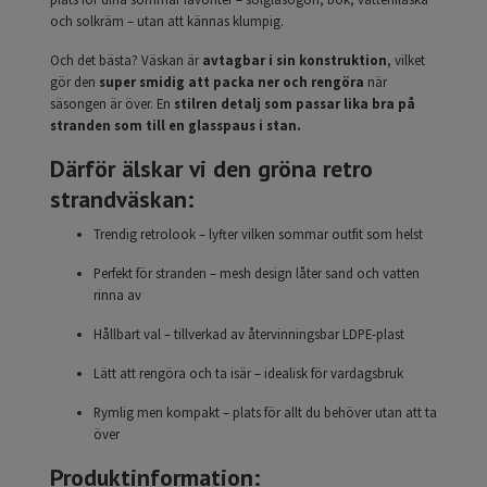
och solkräm – utan att kännas klumpig.
Och det bästa? Väskan är
avtagbar i sin konstruktion
, vilket
gör den
super smidig att packa ner och rengöra
när
säsongen är över. En
stilren detalj som passar lika bra på
stranden som till en glasspaus i stan.
Därför älskar vi den gröna retro
strandväskan:
Trendig retrolook – lyfter vilken sommar outfit som helst
Perfekt för stranden – mesh design låter sand och vatten
rinna av
Hållbart val – tillverkad av återvinningsbar LDPE-plast
Lätt att rengöra och ta isär – idealisk för vardagsbruk
Rymlig men kompakt – plats för allt du behöver utan att ta
över
Produktinformation: