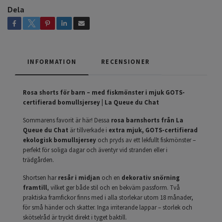
Dela
INFORMATION
RECENSIONER
Rosa shorts för barn – med fiskmönster i mjuk GOTS-
certifierad bomullsjersey | La Queue du Chat
Sommarens favorit är här! Dessa
rosa barnshorts från La
Queue du Chat
är tillverkade i
extra mjuk, GOTS-certifierad
ekologisk bomullsjersey
och pryds av ett lekfullt fiskmönster –
perfekt för soliga dagar och äventyr vid stranden eller i
trädgården.
Shortsen har
resår i midjan
och en
dekorativ snörning
framtill
, vilket ger både stil och en bekväm passform. Två
praktiska framfickor finns med i alla storlekar utom 18 månader,
för små händer och skatter. Inga irriterande lappar – storlek och
skötselråd är tryckt direkt i tyget baktill.