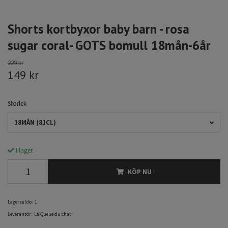
Shorts kortbyxor baby barn - rosa
sugar coral- GOTS bomull 18mån-6år
229 kr
149 kr
Storlek
18MÅN (81CL)
I lager.
KÖP NU
Lagersaldo:
1
Leverantör:
La Queue du chat