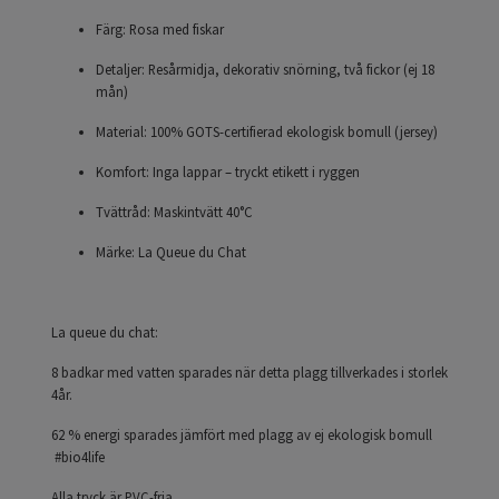
Färg: Rosa med fiskar
Detaljer: Resårmidja, dekorativ snörning, två fickor (ej 18
mån)
Material: 100% GOTS-certifierad ekologisk bomull (jersey)
Komfort: Inga lappar – tryckt etikett i ryggen
Tvättråd: Maskintvätt 40°C
Märke: La Queue du Chat
La queue du chat:
8 badkar med vatten sparades när detta plagg tillverkades i storlek
4år.
62 % energi sparades jämfört med plagg av ej ekologisk bomull
#bio4life
Alla tryck är PVC-fria