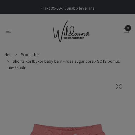
Frakt 39-69kr /Snabb leverans
0
Hem
Produkter
Shorts kortbyxor baby barn - rosa sugar coral- GOTS bomull
18mån-6år