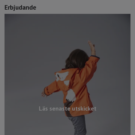
Erbjudande
Läs senaste utskicket