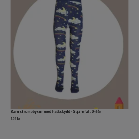
Barn strumpbyxor med halkskydd - Stjärnfall 0-6år
L
149 kr
2