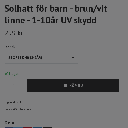
Solhatt för barn - brun/vit
linne - 1-10år UV skydd
299 kr
Storlek
STORLEK 49 (1-2ÅR)
I lager.
KÖP NU
Lagersaldo:
1
Leverantör:
Pure pure
Dela