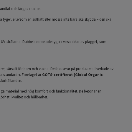
andlat och färgas i Italien.
a tyger, eftersom en solhatt eller mössa inte bara ska skydda – den ska
 UV-strålarna. Dubbelbearbetade tyger i vissa delar av plagget, som
er, särskilt för barn och vuxna. De fokuserar på produkter tillverkade av
la standarder. Företaget är
GOTS-certifierat (Global Organic
tsförhållanden.
liga material med hög komfort och funktionalitet. De betonar en
öshet, kvalitet och hållbarhet.