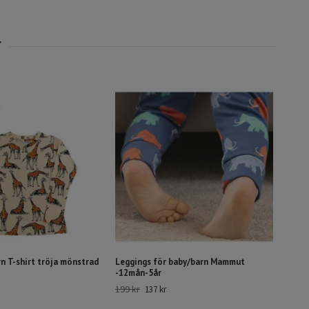
n T-shirt tröja mönstrad
Leggings för baby/barn Mammut
-12mån-5år
199 kr
137 kr