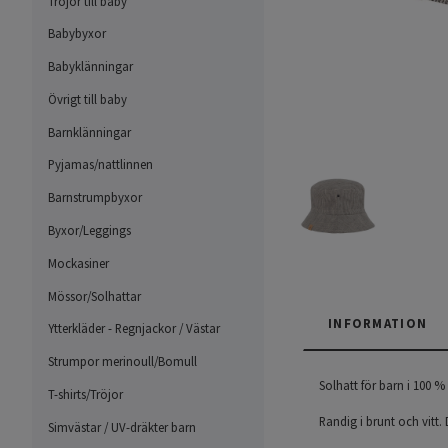
Tröjor till baby
Babybyxor
Babyklänningar
Övrigt till baby
Barnklänningar
Pyjamas/nattlinnen
Barnstrumpbyxor
Byxor/Leggings
Mockasiner
Mössor/Solhattar
INFORMATION
Ytterkläder - Regnjackor / Västar
Strumpor merinoull/Bomull
Solhatt för barn i 100 % 
T-shirts/Tröjor
Randig i brunt och vitt
Simvästar / UV-dräkter barn