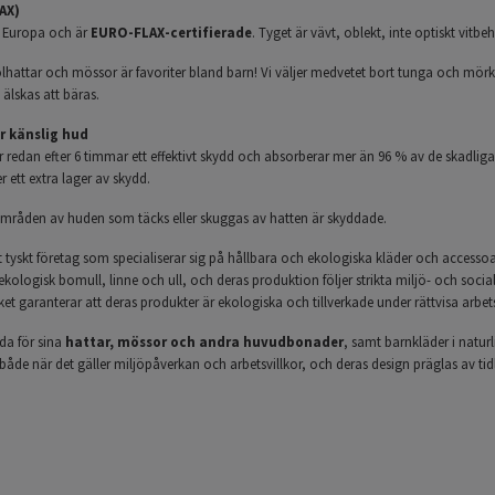
AX)
 Europa och är
EURO-FLAX-certifierade
. Tyget är vävt, oblekt, inte optiskt vitbeh
olhattar och mössor är favoriter bland barn! Vi väljer medvetet bort tunga och mörk
älskas att bäras.
r känslig hud
r redan efter 6 timmar ett effektivt skydd och absorberar mer än 96 % av de skadliga
r ett extra lager av skydd.
mråden av huden som täcks eller skuggas av hatten är skyddade.
t tyskt företag som specialiserar sig på hållbara och ekologiska kläder och accessoar
kologisk bomull, linne och ull, och deras produktion följer strikta miljö- och socia
lket garanterar att deras produkter är ekologiska och tillverkade under rättvisa arbe
nda för sina
hattar, mössor och andra huvudbonader
, samt barnkläder i natur
både när det gäller miljöpåverkan och arbetsvillkor, och deras design präglas av tidl