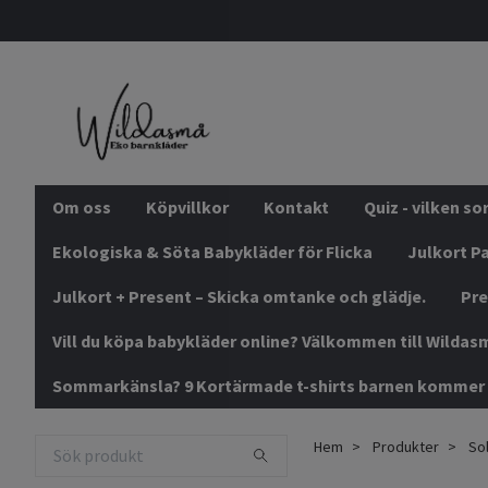
Om oss
Köpvillkor
Kontakt
Quiz - vilken s
Ekologiska & Söta Babykläder för Flicka
Julkort Pa
Julkort + Present – Skicka omtanke och glädje.
Pre
Vill du köpa babykläder online? Välkommen till Wildas
Sommarkänsla? 9 Kortärmade t-shirts barnen kommer 
Hem
Produkter
Sol