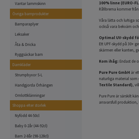
100% linne (EURO-FL
Vantar lammskinn
Råfibrerna kommer från
Övriga barnprodukter
Våra lätta och luftiga s
Barnparaplyer
också vara bekväm och 
Leksaker
Optimal UV-skydd fö
Ett UPF-skydd på 30+ ge
Åta & Dricka
skärmen eller kanten, ge
Ryggsäckar barn
Kom ihåg:
Endast de o
Damkläder
Pure Pure GmbH
är et
Strumpbyxor S-L
naturliga material som e
Textile Standard)
, vi
Handgjorda Örhängen
Omlottklänningar
Pure Pure är särskilt kä
ansvarsfull produktion, 
Shoppa efter storlek
Nyfödd 44-50cl
Baby 0-2år (44-92cl)
Barn 2-8år (98-128cl)