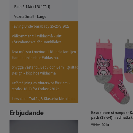
Barn 8-14år (128-170cl)
Vuxna Small - Large
Tävling Underbarababy 25-26/3 2023
Välkommen till Wildasmå - Ditt
Förstahandsval för Barnkläder!
Nya mössor i merinoull för hela familjen -
Handla online hos Wildasma.
Snygga Västar till Baby och Barn i Quiltad
Design – köp hos Wildasma
Utförsäljning av Vinterskor för Barn –
storlek 18-23 för Endast 250 kr
Leksaker – Trätåg & Klassiska Metallbilar
Erbjudande
Ezsox barn strumpor - K
pack (19-34) med halks
75 kr
50 kr