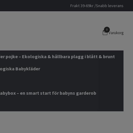
Frakt 39-69kr /Snabb leverans
0
Varukorg
r pojke – Ekologiska & hållbara plagg i blått & brunt
logiska Babykläder
abybox – en smart start för babyns garderob