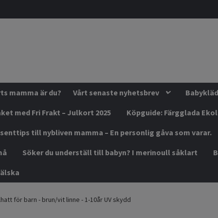
orts mamma är du?
Vårt senaste nyhetsbrev
Babykläde
ket med Fri Frakt – Julkort 2025
Köpguide: Färgglada Eko
senttips till nybliven mamma – En personlig gåva som varar.
må
Söker du underställ till babyn? I merinoull såklart
B
älska
hatt för barn - brun/vit linne - 1-10år UV skydd