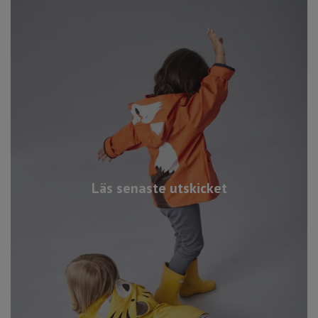
Läs senaste utskicket