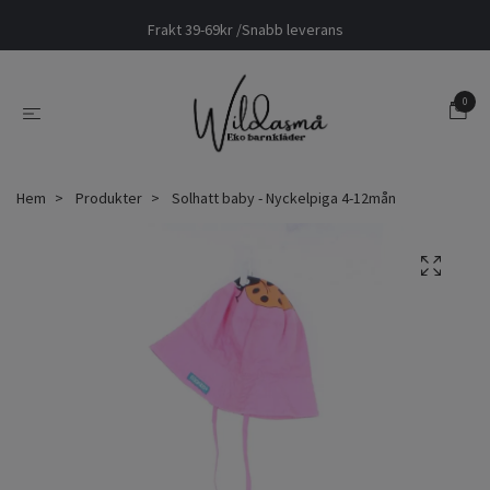
Frakt 39-69kr /Snabb leverans
0
Hem
Produkter
Solhatt baby - Nyckelpiga 4-12mån