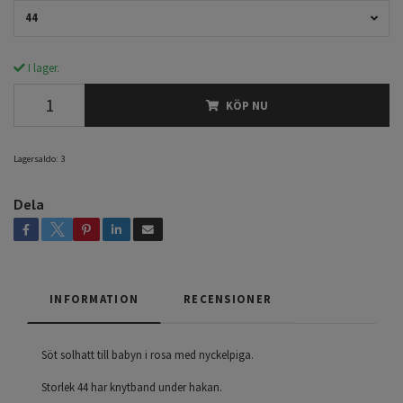
44
I lager.
KÖP NU
Lagersaldo:
3
Dela
INFORMATION
RECENSIONER
Söt solhatt till babyn i rosa med nyckelpiga.
Storlek 44 har knytband under hakan.