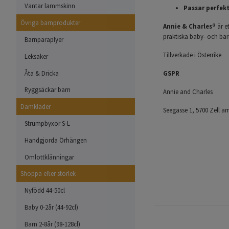
Vantar lammskinn
Passar perfekt
Övriga barnprodukter
Annie & Charles®
är e
praktiska baby- och bar
Barnparaplyer
Tillverkade i Österrike
Leksaker
Åta & Dricka
GSPR
Ryggsäckar barn
Annie and Charles
Damkläder
Seegasse 1, 5700 Zell a
Strumpbyxor S-L
Handgjorda Örhängen
Omlottklänningar
Shoppa efter storlek
Nyfödd 44-50cl
Baby 0-2år (44-92cl)
Barn 2-8år (98-128cl)