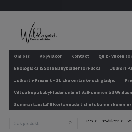
Om oss
Köpvillkor
Kontakt
Quiz - vilken s
Ekologiska & Söta Babykläder för Flicka
Julkort Pa
Julkort + Present – Skicka omtanke och glädje.
Pre
Vill du köpa babykläder online? Välkommen till Wildas
Sommarkänsla? 9 Kortärmade t-shirts barnen kommer 
Hem
Produkter
Sti