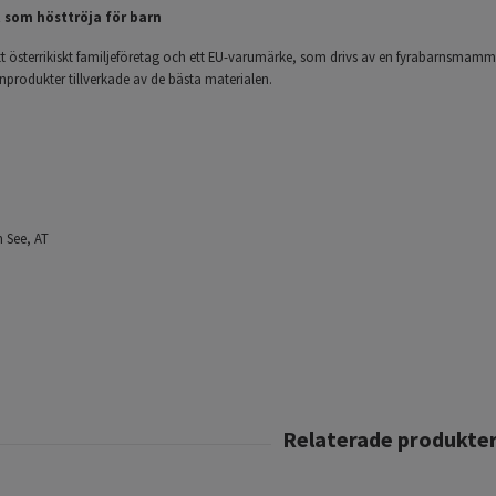
 som hösttröja för barn
tt österrikiskt familjeföretag och ett EU-varumärke, som drivs av en fyrabarnsmamm
nprodukter tillverkade av de bästa materialen.
m See, AT