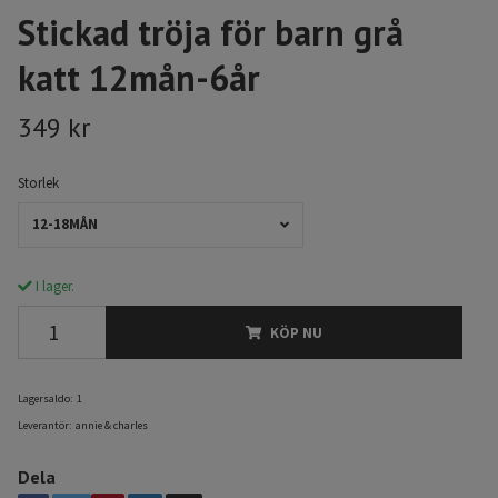
Stickad tröja för barn grå
katt 12mån-6år
349 kr
Storlek
12-18MÅN
I lager.
KÖP NU
Lagersaldo:
1
Leverantör:
annie & charles
Dela