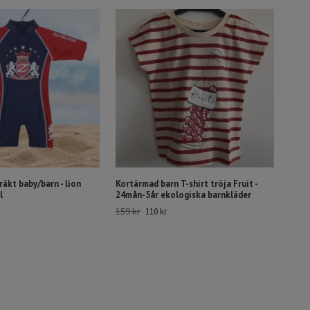
äkt baby/barn - lion
Kortärmad barn T-shirt tröja Fruit -
l
24mån-5år ekologiska barnkläder
159 kr
110 kr