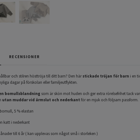
RECENSIONER
ållbar och stilren hösttröja till ditt barn? Den här
stickade tröjan för barn
i en t
 kyliga dagar på förskolan eller familjeutflykten.
i en bomullsblandning
som är skön mot huden och ger extra rörelsefrihet tack v
ch
utan muddar vid ärmslut och nederkant
för en mjuk och följsam passform.
bomull, 5 % elastan
 katt i nederkant
nader till 6 år ( kan upplevas som något små i storleken )