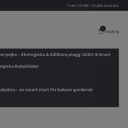
Frakt 39-69kr /Snabb leverans
0
Varukorg
r pojke – Ekologiska & hållbara plagg i blått & brunt
logiska Babykläder
abybox – en smart start för babyns garderob