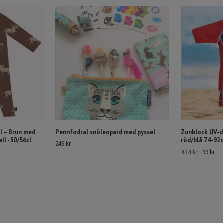
l – Brun med
Pennfodral snöleopard med pyssel
Zunblock UV-dr
ll -50/56cl
röd/blå 74-92c
249 kr
434 kr
99 kr