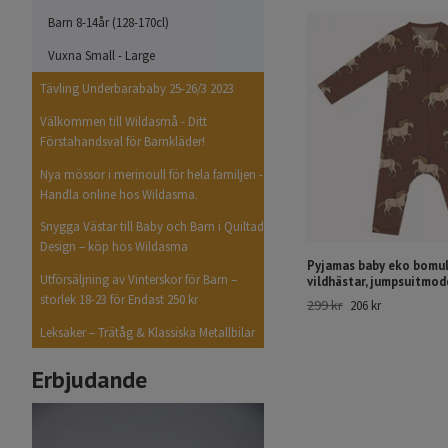
Barn 8-14år (128-170cl)
Vuxna Small - Large
Tävling Underbarababy 25-26/3 2023
Välkommen till Wildasmå - Ditt
Förstahandsval för Barnkläder!
Nya mössor i merinoull för hela familjen -
Handla online hos Wildasma.
Snygga Västar till Baby och Barn i Quiltad
Design – köp hos Wildasma
Pyjamas baby eko bomul
Utförsäljning av Vinterskor för Barn –
vildhästar, jumpsuitmode
storlek 18-23 för Endast 250 kr
299 kr
206 kr
Leksaker – Trätåg & Klassiska Metallbilar
Erbjudande