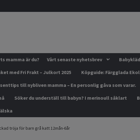
orts mamma är du?
Vårt senaste nyhetsbrev
Babykläde
ket med Fri Frakt – Julkort 2025
Köpguide: Färgglada Eko
senttips till nybliven mamma – En personlig gåva som varar.
må
Söker du underställ till babyn? I merinoull såklart
B
älska
ckad tröja för barn grå katt 12mån-6år