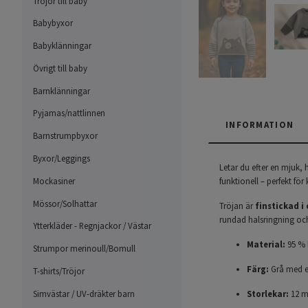
Tröjor till baby
Babybyxor
Babyklänningar
Övrigt till baby
Barnklänningar
Pyjamas/nattlinnen
INFORMATION
Barnstrumpbyxor
Byxor/Leggings
Letar du efter en mjuk, h
Mockasiner
funktionell – perfekt för
Mössor/Solhattar
Tröjan är
finstickad 
rundad halsringning o
Ytterkläder - Regnjackor / Västar
Material:
95 % 
Strumpor merinoull/Bomull
Färg:
Grå med en
T-shirts/Tröjor
Simvästar / UV-dräkter barn
Storlekar:
12 må