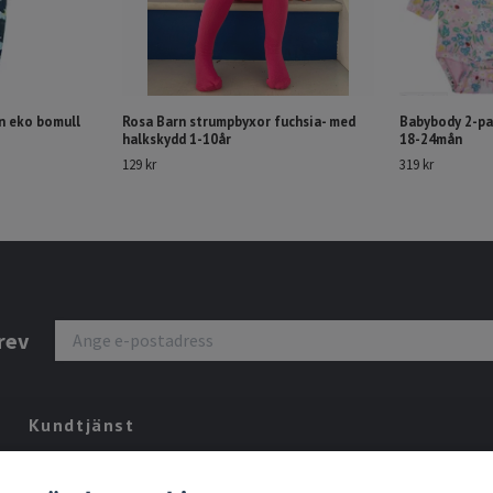
n eko bomull
Rosa Barn strumpbyxor fuchsia- med
Babybody 2-pa
halkskydd 1-10år
18-24mån
129 kr
319 kr
rev
Kundtjänst
Tveka inte att kontakta oss på
eva@wildasma.se
om du har några