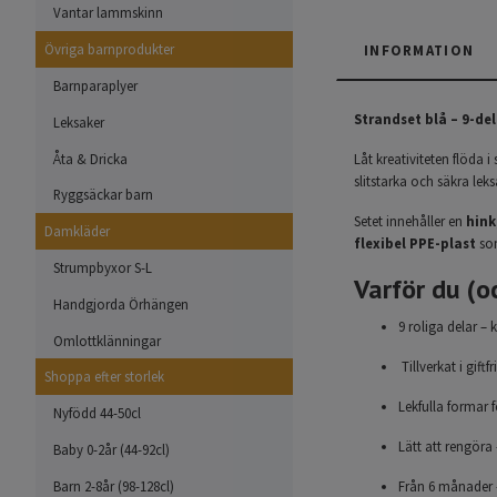
Vantar lammskinn
Övriga barnprodukter
INFORMATION
Barnparaplyer
Strandset blå – 9-d
Leksaker
Åta & Dricka
Låt kreativiteten flöda 
slitstarka och säkra lek
Ryggsäckar barn
Setet innehåller en
hink
Damkläder
flexibel PPE-plast
so
Strumpbyxor S-L
Varför du (o
Handgjorda Örhängen
9 roliga delar – 
Omlottklänningar
Tillverkat i giftf
Shoppa efter storlek
Lekfulla formar f
Nyfödd 44-50cl
Lätt att rengöra 
Baby 0-2år (44-92cl)
Barn 2-8år (98-128cl)
Från 6 månader 