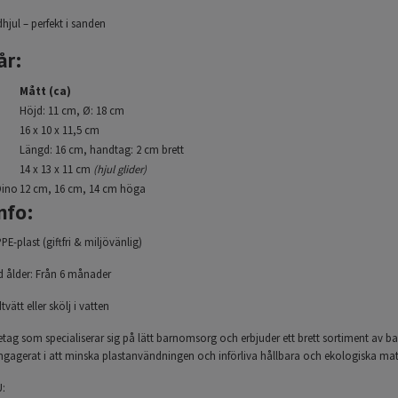
hjul – perfekt i sanden
år:
Mått (ca)
Höjd: 11 cm, Ø: 18 cm
16 x 10 x 11,5 cm
Längd: 16 cm, handtag: 2 cm brett
14 x 13 x 11 cm
(hjul glider)
Dino
12 cm, 16 cm, 14 cm höga
nfo:
PE-plast (giftfri & miljövänlig)
ålder: Från 6 månader
ätt eller skölj i vatten
retag som specialiserar sig på lätt barnomsorg och erbjuder ett brett sortiment av b
ngagerat i att minska plastanvändningen och införliva hållbara och ekologiska mater
U: