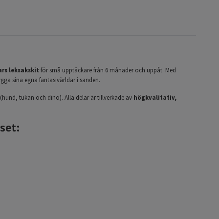
rs leksakskit
för små upptäckare från 6 månader och uppåt. Med
bygga sina egna fantasivärldar i sanden.
(hund, tukan och dino). Alla delar är tillverkade av
högkvalitativ,
set: