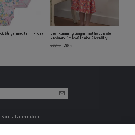
ck långärmad lamm -rosa
Barnklänning långärmad hoppande
kaniner - 6mån-8år eko Piccalilly
269 kr
186 kr
Sociala medier
Facebook