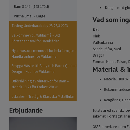
Barn 8-14år (128-170cl)
Dragbil med glid
Vuxna Small - Large
Vad som ing
Tävling Underbarababy 25-26/3 2023
Del
Välkommen till Wildasmå - Ditt
Hink
Förstahandsval för Barnkläder!
Vattenkanna
Spade, räfsa, sked
Nya mössor i merinoull för hela familjen -
Dragbil
Handla online hos Wildasma.
Formar: Hund, Tukan, 
Snygga Västar till Baby och Barn i Quiltad
Material & i
Design – köp hos Wildasma
Material: 100 % P
Utförsäljning av Vinterskor för Barn –
storlek 18-23 för Endast 250 kr
Rekommenderad 
Leksaker – Trätåg & Klassiska Metallbilar
Rengöring: Handtv
Erbjudande
Tutete är ett spanskt fö
säkerhet.
Företaget är e
GSPR tillverkare inom E