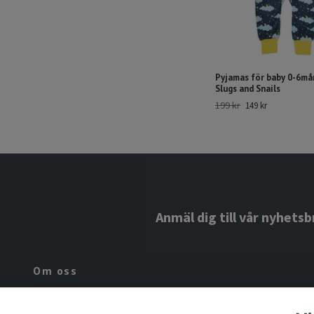
Pyjamas för baby 0-6må
Slugs and Snails
199 kr
149 kr
Anmäl dig till vår nyhetsb
Om oss
Hos Wildasmå.se hittar du barnkläder i ekologiska material från