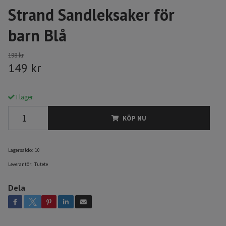
Strand Sandleksaker för
barn Blå
198 kr
149 kr
I lager.
KÖP NU
Lagersaldo:
10
Leverantör:
Tutete
Dela