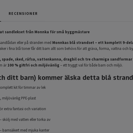
RECENSIONER
elat sandlekset från Monnka för små byggmästare
i sandlådan eller på stranden med
Monnkas blå strandset – ett komplett 9-dela
saker i fina blå toner får ditt barn allt som behövs för att gräva, forma, vattna och 
, spade, sked, räfsa, vattenkanna, dragbil och tre charmiga sandformar
m är
100 % giftfri och miljövänlig
– ett tryggt val för både barn och miljö.
ch ditt barn) kommer älska detta blå strand
komplett kit för timmar av lek
ri, miljövänlig PPE-plast
ör extra fantasi och variation
– skölj med vatten eller torka av
– barnsäkert med mjuka kanter