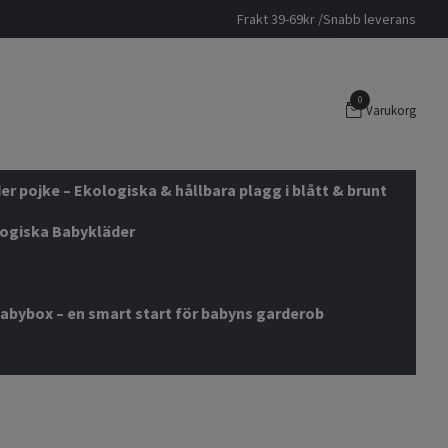
Frakt 39-69kr /Snabb leverans
0
Varukorg
r pojke – Ekologiska & hållbara plagg i blått & brunt
logiska Babykläder
abybox – en smart start för babyns garderob