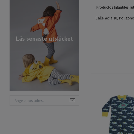
Productos Infantiles Tut
Calle Yecla 10, Polígono
Läs senaste utskicket