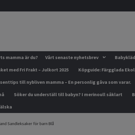
orts mamma är du?
Vårt senaste nyhetsbrev
Babykläde
ket med Fri Frakt – Julkort 2025
Köpguide: Färgglada Eko
senttips till nybliven mamma – En personlig gåva som varar.
må
Söker du underställ till babyn? I merinoull såklart
B
älska
and Sandleksaker för barn Blå