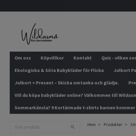
Om oss
Köpvillkor
Kontakt
Quiz - vilken s
Ekologiska & Söta Babykläder för Flicka
Julkort Pa
Julkort + Present – Skicka omtanke och glädje.
Pre
Vill du köpa babykläder online? Välkommen till Wildas
Sommarkänsla? 9 Kortärmade t-shirts barnen kommer 
Hem
Produkter
Str