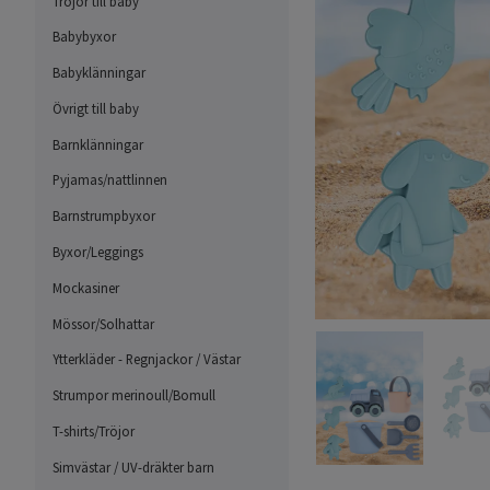
Tröjor till baby
Babybyxor
Babyklänningar
Övrigt till baby
Barnklänningar
Pyjamas/nattlinnen
Barnstrumpbyxor
Byxor/Leggings
Mockasiner
Mössor/Solhattar
Ytterkläder - Regnjackor / Västar
Strumpor merinoull/Bomull
T-shirts/Tröjor
Simvästar / UV-dräkter barn