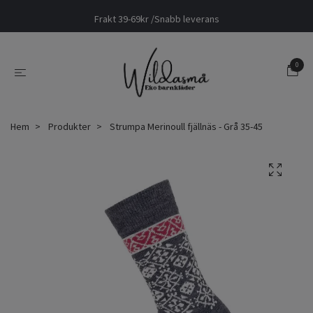
Frakt 39-69kr /Snabb leverans
0
Hem
Produkter
Strumpa Merinoull fjällnäs - Grå 35-45