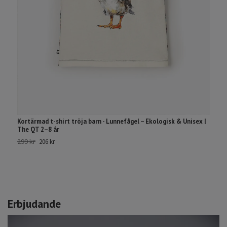
B
e
1
Kortärmad t-shirt tröja barn - Lunnefågel – Ekologisk & Unisex |
The QT 2–8 år
299 kr
206 kr
Erbjudande