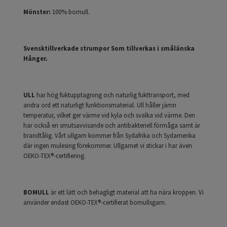
Mönster:
100% bomull.
Svensktillverkade strumpor Som tillverkas i smålänska
Hånger.
ULL
har hög fuktupptagning och naturlig fukttransport, med
andra ord ett naturligt funktionsmaterial. Ull håller jämn
temperatur, vilket ger värme vid kyla och svalka vid värme. Den
har också en smutsavvisande och antibakteriell förmåga samt är
brandtålig. Vårt ullgarn kommer från Sydafrika och Sydamerika
där ingen mulesing förekommer. Ullgarnet vi stickar i har även
OEKO-TEX®-certifiering.
BOMULL
är ett lätt och behagligt material att ha nära kroppen. Vi
använder endast OEKO-TEX®-certifierat bomullsgarn.