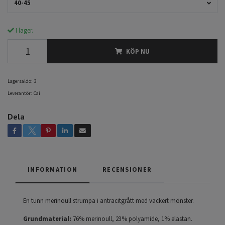
40-45
I lager.
KÖP NU
Lagersaldo:
3
Leverantör:
Cai
Dela
INFORMATION
RECENSIONER
En tunn merinoull strumpa i antracitgrått med vackert mönster.
Grundmaterial:
76% merinoull, 23% polyamide, 1% elastan.