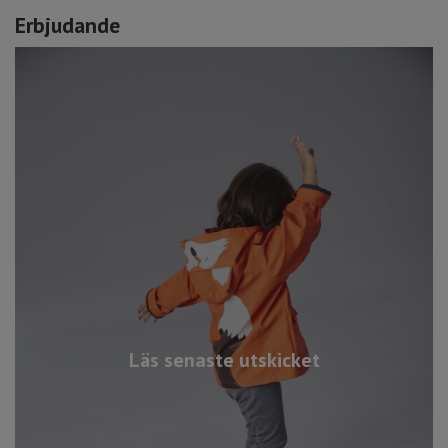
Erbjudande
Läs senaste utskicket