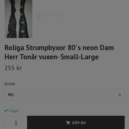
Roliga Strumpbyxor 80´s neon Dam
Herr Tonår vuxen- Small-Large
255 kr
Storlek
M/L
I lager.
KÖP NU