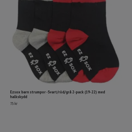
Ezsox barn strumpor -Svart/röd/grå 2-pack (19-22) med
R
halkskydd
29
75 kr