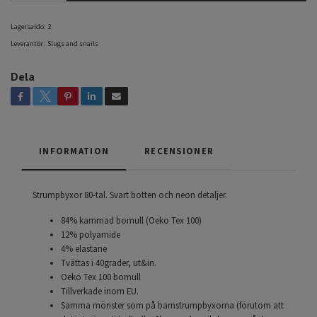
Lagersaldo:
2
Leverantör:
Slugs and snails
Dela
INFORMATION
RECENSIONER
Strumpbyxor 80-tal. Svart botten och neon detaljer.
84% kammad bomull (Oeko Tex 100)
12% polyamide
4% elastane
Tvättas i 40grader, ut&in.
Oeko Tex 100 bomull
Tillverkade inom EU.
Samma mönster som på barnstrumpbyxorna (förutom att