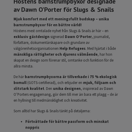
Höstens barnstrumpbyxor designade
av Dawn O’Porter för Slugs & Snails
Mjuk komfort med ett meningsfullt budskap – unika
barnstrumpbyxor för en bättre värld!
Höstens mest omtalade nyhet från Slugs & Snails är här – en
exklusiv gästdesign
signerad
Dawn O’Porter
, journalist,
författare, dokumentärskapare och grundare av
välgörenhetsorganisationen
Help Refugees
. Med hjärtat i både
mänskliga rättigheter och djurens välmående
, har hon
skapat en design som förenar stil, omtanke och funktion för de
allra minsta.
De här
barnstrumpbyxorna är tillverkade i 75 % ekologisk
bomull
(GOTS-certifierad), och erbjuder en
mjuk, följsam och
slitstark kvalitet
. Den
unika designen
, inspirerad av Dawn
O’Porters engagemang, gör dem till mer än bara ett plagg – de är
en hyllning till medmänsklighet och kreativitet.
Som alltid har Slugs & Snails tänkt på detaljerna:
Förtvättade för bättre passform och minskat
noppris