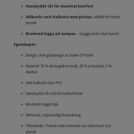
Handsydde tår för maximal komfort
Silikonfri anti-halksula med prickar
, istället för tryckt
storlek
Broderad logga på rumpan
– snygga även utan byxor!
Egenskaper:
Design: Unik gästdesign av Dawn O’Porter
Material: 75 % ekologisk bomull, 20 % polyamid, 5 %
elastan
Anti-halksula utan PVC
Handsydda tår och förtvättad finish
Broderad logga bak
Slimmad, miljövänlig förpackning
Tillverkade i Turkiet med omtanke om både barn och
planet