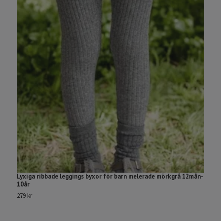
Lyxiga ribbade leggings byxor för barn melerade mörkgrå 12mån-
S
10år
1
279 kr