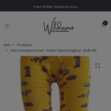
Frakt 39-69kr /Snabb leverans
0
Hem
Produkter
Gula Strumpbyxor barn - Katter (Special utgåva) - 6mån-6år