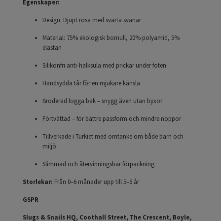
Egenskaper:
Design: Djupt rosa med svarta svanar
Material: 75% ekologisk bomull, 20% polyamid, 5%
elastan
Silikonfri anti-halksula med prickar under foten
Handsydda tår för en mjukare känsla
Broderad logga bak – snygg även utan byxor
Förtvättad – för bättre passform och mindre noppor
Tillverkade i Turkiet med omtanke om både barn och
miljö
Slimmad och återvinningsbar förpackning
Storlekar:
Från 0–6 månader upp till 5–6 år
GSPR
Slugs & Snails HQ, Coothall Street, The Crescent, Boyle,