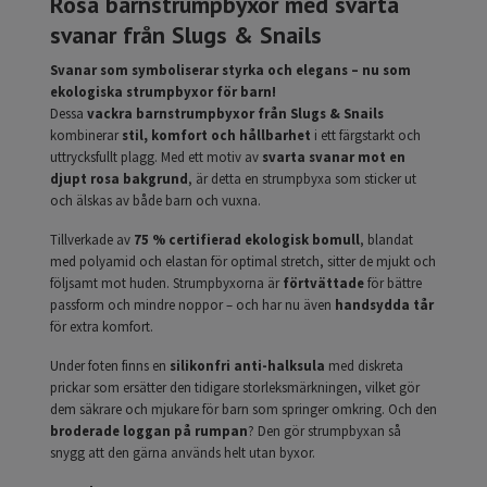
Rosa barnstrumpbyxor med svarta
svanar från Slugs & Snails
Svanar som symboliserar styrka och elegans – nu som
ekologiska strumpbyxor för barn!
Dessa
vackra barnstrumpbyxor från Slugs & Snails
kombinerar
stil, komfort och hållbarhet
i ett färgstarkt och
uttrycksfullt plagg. Med ett motiv av
svarta svanar mot en
djupt rosa bakgrund
, är detta en strumpbyxa som sticker ut
och älskas av både barn och vuxna.
Tillverkade av
75 % certifierad ekologisk bomull
, blandat
med polyamid och elastan för optimal stretch, sitter de mjukt och
följsamt mot huden. Strumpbyxorna är
förtvättade
för bättre
passform och mindre noppor – och har nu även
handsydda tår
för extra komfort.
Under foten finns en
silikonfri anti-halksula
med diskreta
prickar som ersätter den tidigare storleksmärkningen, vilket gör
dem säkrare och mjukare för barn som springer omkring. Och den
broderade loggan på rumpan
? Den gör strumpbyxan så
snygg att den gärna används helt utan byxor.