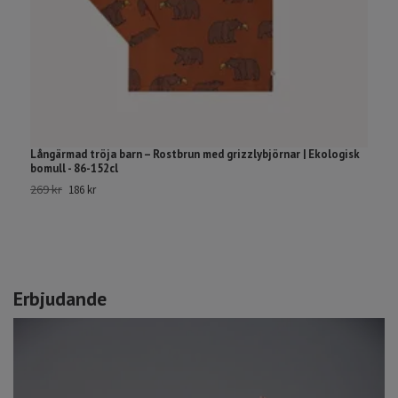
Långärmad tröja barn – Rostbrun med grizzlybjörnar | Ekologisk
S
bomull - 86-152cl
1
269 kr
2
186 kr
Erbjudande