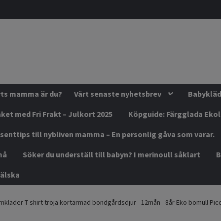
orts mamma är du?
Vårt senaste nyhetsbrev
Babykläde
ket med Fri Frakt – Julkort 2025
Köpguide: Färgglada Eko
senttips till nybliven mamma – En personlig gåva som varar.
må
Söker du underställ till babyn? I merinoull såklart
B
älska
nkläder T-shirt tröja kortärmad bondgårdsdjur - 12mån - 8år Eko bomull Picca