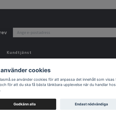
rev
Kundtjänst
Tveka inte att kontakta oss på
eva@wildasma.se
om du har några
 använder cookies
frågor
dasmå.se använder cookies för att anpassa det innehåll som visas 
 och för att du ska få bästa tänkbara upplevelse när du handlar hos
.
Godkänn alla
Endast nödvändiga