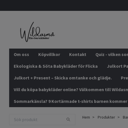
Om oss
Köpvillkor
Kontakt
Quiz - vilken s
Ekologiska & Söta Babykläder för Flicka
Julkort Pa
Julkort + Present – Skicka omtanke och glädje.
Pre
Vill du köpa babykläder online? Välkommen till Wildas
Sommarkänsla? 9 Kortärmade t-shirts barnen kommer 
Hem
Produkter
Bar