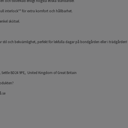
ien och tillverkad enligt högsta etiska standarder.
ll interlock** för extra komfort och hållbarhet.
enkel skötsel.
 stil och bekvämlighet, perfekt för lekfulla dagar på bondgården eller i trädgården!
et, Settle BD24 9PE, United Kingdom of Great Britain
odukten?
å.se