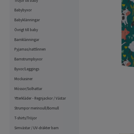
Tröjor till baby
Babybyxor
Babyklänningar
Övrigt till baby
Barnklänningar
Pyjamas/nattlinnen
Barnstrumpbyxor
Byxor/Leggings
Mockasiner
Mössor/Solhattar
Ytterkläder - Regnjackor / Västar
Strumpor merinoull/Bomull
T-shirts/Tröjor
Simvästar / UV-dräkter barn