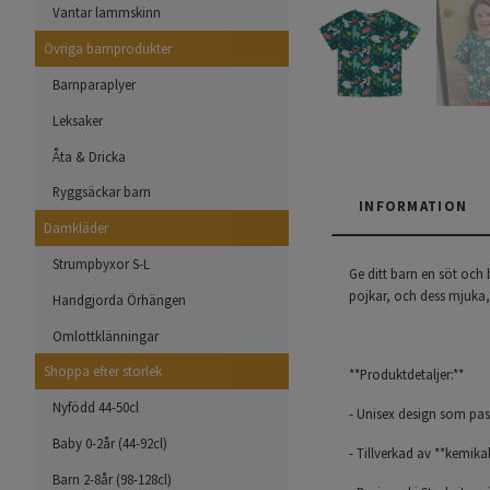
Vantar lammskinn
Övriga barnprodukter
Barnparaplyer
Leksaker
Åta & Dricka
Ryggsäckar barn
INFORMATION
Damkläder
Strumpbyxor S-L
Ge ditt barn en söt och
pojkar, och dess mjuka
Handgjorda Örhängen
Omlottklänningar
Shoppa efter storlek
**Produktdetaljer:**
Nyfödd 44-50cl
- Unisex design som pas
Baby 0-2år (44-92cl)
- Tillverkad av **kemik
Barn 2-8år (98-128cl)