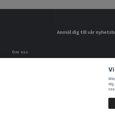
Anmäl dig till vår nyhetsb
Om oss
Hos Wildasmå.se hittar du barnkläder i ekologiska material från
Vi
tillverkare som du inte hittar i andra barnbutiker. Vi vill ge dig ett
helt nytt spännande sortiment du inte hittar i ditt lokala
Wil
köpcentrum.
dig
oss
© 2026 Wildasmå.se ekologiska baby och barnkläder