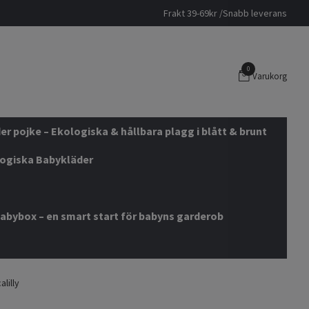
Frakt 39-69kr /Snabb leverans
0
Varukorg
r pojke – Ekologiska & hållbara plagg i blått & brunt
logiska Babykläder
abybox – en smart start för babyns garderob
lilly