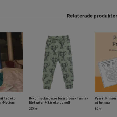
Våfflad eko
Byxor mjukisbyxor barn gröna - Tunna -
Pyssel Prinsess
3år-Medium
Elefanter 7-8år eko bomull
ut hemma
279 kr
30 kr