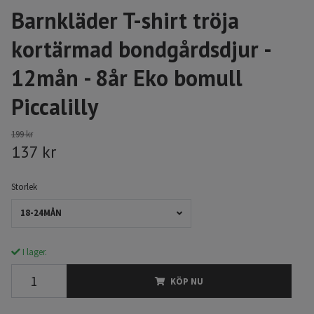
Barnkläder T-shirt tröja
kortärmad bondgårdsdjur -
12mån - 8år Eko bomull
Piccalilly
199 kr
137 kr
Storlek
18-24MÅN
I lager.
KÖP NU