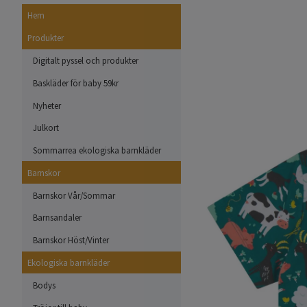
Hem
Produkter
Digitalt pyssel och produkter
Baskläder för baby 59kr
Nyheter
Julkort
Sommarrea ekologiska barnkläder
Barnskor
Barnskor Vår/Sommar
Barnsandaler
Barnskor Höst/Vinter
Ekologiska barnkläder
Bodys