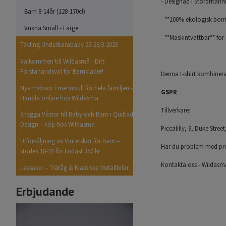
- Designad i Storbritann
Barn 8-14år (128-170cl)
- **100% ekologisk bomu
Vuxna Small - Large
- **Maskintvättbar** för 
Tävling Underbarababy 25-26/3 2023
Välkommen till Wildasmå - Ditt
Förstahandsval för Barnkläder!
Denna t-shirt kombinerar
Nya mössor i merinoull för hela familjen -
GSPR
Handla online hos Wildasma.
Tillverkare:
Snygga Västar till Baby och Barn i Quiltad
Design – köp hos Wildasma
Piccalilly, 9, Duke Stre
Utförsäljning av Vinterskor för Barn –
Har du problem med pr
storlek 18-23 för Endast 250 kr
Kontakta oss - Wildasm
Leksaker – Trätåg & Klassiska Metallbilar
Erbjudande