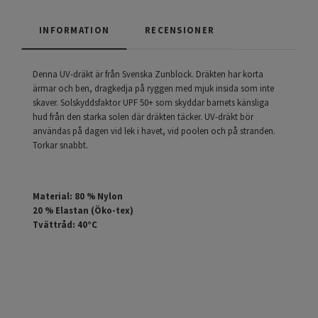
INFORMATION
RECENSIONER
Denna UV-dräkt är från Svenska Zunblock. Dräkten har korta
ärmar och ben, dragkedja på ryggen med mjuk insida som inte
skaver. Solskyddsfaktor UPF 50+ som skyddar barnets känsliga
hud från den starka solen där dräkten täcker. UV-dräkt bör
användas på dagen vid lek i havet, vid poolen och på stranden.
Torkar snabbt.
Material: 80 % Nylon
20 % Elastan (Öko-tex)
Tvättråd: 40°C