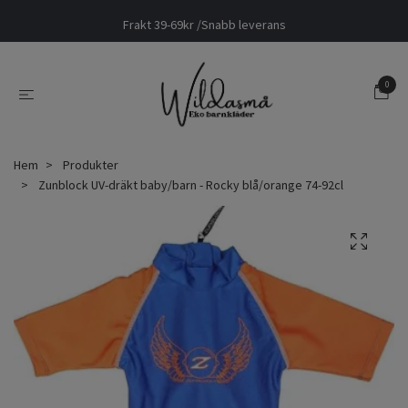
Frakt 39-69kr /Snabb leverans
0
Hem
Produkter
Zunblock UV-dräkt baby/barn - Rocky blå/orange 74-92cl