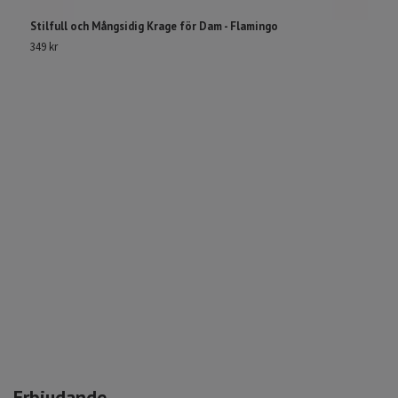
Stilfull och Mångsidig Krage för Dam - Flamingo
S
3
349 kr
1
Erbjudande