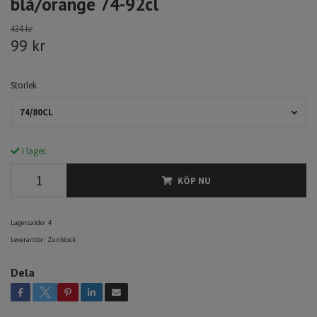
blå/orange 74-92cl
434 kr
99 kr
Storlek
74/80CL
I lager.
KÖP NU
Lagersaldo:
4
Leverantör:
Zunblock
Dela