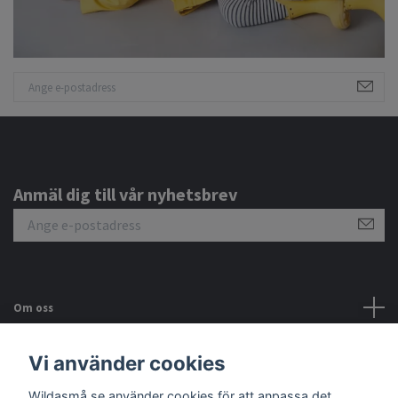
Anmäl dig till vår nyhetsbrev
Om oss
Kundtjänst
Vi använder cookies
Wildasmå.se använder cookies för att anpassa det