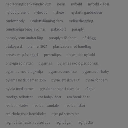
nedladningsbar kalender 2024
neon
nyfödd
nyfödd kläder
nyfödd present
nyföödd
nyheter
nystart i garderoben
omlottbody
Omlottklänning dam
onlineshopping
oumbärliga babyfavoriter
paketkort
paraply
paraply som ändrar färg
paraplyer för barn
påskägg
påskpyssel
planner 2024
plastväska med handtag
presenter i påskägget
presenttips
presenttips nyfödd
prickiga solhattar
pyjamas
pyjamas ekologisk bomull
pyjamas med dragkedja
pyjamas onepiece
pyjamas till baby
pyjamasar till barnen 25%
pyssel att skriva ut
pyssel för barn
pyssla med barnen
pyssla när regnet öser ner
rådjur
randiga solhattar
rea babykläder
rea barnkläder
rea barnkläder
rea barnsandaler
rea barnskor
rea ekologiska barnkläder
regn på semestern
regn på semestern pyssel tips
regnbågar
regnjacka