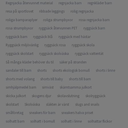
Regnjacka återvunnet material
regnjacka barn
regnkläder barn
resa på sportlovet
ribbade leggings
rolig regnjacka
roliga barnparaplyer
roliga strumpbyxor
rosa regnjacka barn
rosa strumpbyxor
ryggsäck återvunnen PET
ryggsäck barn
ryggsäck barn
ryggsäck blå
ryggsäck med hästar
Ryggsäck miljövänlig
ryggsäck rosa
ryggsäck skola
ryggsäck skolstart
ryggsäck skolväska
ryggsäck vattentät
Så många kläder behöver du til
säker på stranden
sandaler till barn
shorts
shorts ekologisk bomull
shorts i linne
shorts med volang
shorts till baby
shorts till barn
simhjälpmedel barn
simväst
skämtsamma julkort
skicka julkort
skogens djur
skolavslutning
skolryggsäck
skolstart
Skolväska
släkten är värst
slugs and snails
småföretag
sneakers för barn
sneakers halva priset
solhatt barn
solhatt i bomull
solhatt i linne
solhattar flickor