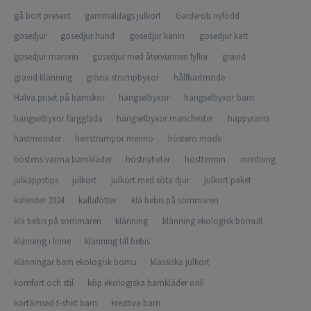
gå bort present
gammaldags julkort
Garderob nyfödd
gosedjur
gosedjur hund
gosedjur kanin
gosedjur katt
gosedjur marsvin
gosedjur med återvunnen fyllni
gravid
gravid klänning
gröna strumpbyxor
hållbartmode
Halva priset på barnskor
hängselbyxor
hängselbyxor barn
hängselbyxor färgglada
hängselbyxor manchester
happyrains
hästmönster
herrstrumpor merino
höstens mode
höstens varma barnkläder
höstnyheter
hösttermin
inredning
julkappstips
julkort
julkort med söta djur
julkort paket
kalender 2024
kallafötter
klä bebis på sommaren
klä bebis på sommaren
klänning
klänning ekologisk bomull
klänning i linne
klänning till bebis
klänningar barn ekologisk bomu
klassiska julkort
komfort och stil
köp ekologiska barnkläder onli
kortärmad t-shirt barn
kreativa barn