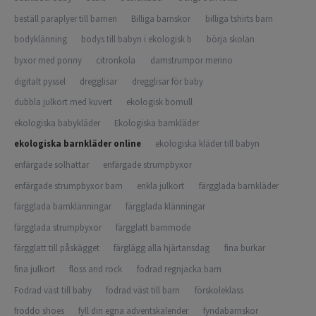
beställ paraplyer till barnen
Billiga barnskor
billiga tshirts barn
bodyklänning
bodys till babyn i ekologisk b
börja skolan
byxor med ponny
citronkola
damstrumpor merino
digitalt pyssel
dregglisar
dregglisar för baby
dubbla julkort med kuvert
ekologisk bomull
ekologiska babykläder
Ekologiska barnkläder
ekologiska barnkläder online
ekologiska kläder till babyn
enfärgade solhattar
enfärgade strumpbyxor
enfärgade strumpbyxor barn
enkla julkort
färgglada barnkläder
färgglada barnklänningar
färgglada klänningar
färgglada strumpbyxor
färgglatt barnmode
färgglatt till påskägget
färglägg alla hjärtansdag
fina burkar
fina julkort
floss and rock
fodrad regnjacka barn
Fodrad väst till baby
fodrad väst till barn
förskoleklass
froddo shoes
fyll din egna adventskalender
fyndabarnskor