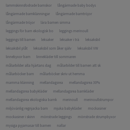
lammskinnsfodrade barnskor
långärmade baby bodys
långärmade barnklänningar
långärmade barntröjor
långärmade tröjor
lära barnen simma
leggings för barn ekologisk bo
leggings merinoull
leggings till barnen
leksaker
leksaker i trä
leksaksbil
leksaksbil plåt
leksaksbil som åker själv
leksaksbil VW
linnebyxor barn
linnekläder till sommaren
målarbilder alla hjärtans dag
målarbilder till barnen att sk
målarböcker barn
målarböcker skriv ut hemma
mamma klänning
mellandagsrea
mellandagsrea 30%
mellandagsrea babykläder
mellandagsrea barnkläder
mellandagsrea ekologiska barnk
merinoull
merinoullstrumpor
miljövänlig regnjacka barn
mjuka babykläder
mockasiner
mockasiner i skinn
mönstrade leggings
mönstrade strumpbyxor
mysiga pyjamasar till barnen
nallar