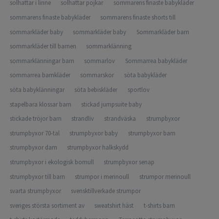
solhattar i linne
solhattar pojkar
sommarens finaste babykläder
sommarens finaste babykläder
sommarens finaste shorts till
sommarkläder baby
sommarkläder baby
Sommarkläder barn
sommarkläder till barnen
sommarklänning
sommarklänningar barn
sommarlov
Sommarrea babykläder
sommarrea barnkläder
sommarskor
söta babykläder
söta babyklänningar
söta bebiskläder
sportlov
stapelbara klossar barn
stickad jumpsuite baby
stickade tröjor barn
strandliv
strandväska
strumpbyxor
strumpbyxor 70-tal
strumpbyxor baby
strumpbyxor barn
strumpbyxor dam
strumpbyxor halkskydd
strumpbyxor i ekologisk bomull
strumpbyxor senap
strumpbyxor till barn
strumpor i merinoull
strumpor merinoull
svarta strumpbyxor
svensktillverkade strumpor
sveriges största sortiment av
sweatshirt häst
t-shirts barn