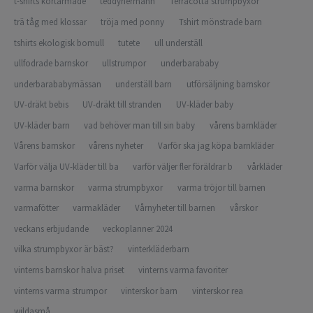
t-shirts kortärmade
teddyhermann
Terracotta strumpbyxor
trä tåg med klossar
tröja med ponny
Tshirt mönstrade barn
tshirts ekologisk bomull
tutete
ull underställ
ullfodrade barnskor
ullstrumpor
underbarababy
underbarababymässan
underställ barn
utförsäljning barnskor
UV-dräkt bebis
UV-dräkt till stranden
UV-kläder baby
UV-kläder barn
vad behöver man till sin baby
vårens barnkläder
Vårens barnskor
vårens nyheter
Varför ska jag köpa barnkläder
Varför välja UV-kläder till ba
varför väljer fler föräldrar b
vårkläder
varma barnskor
varma strumpbyxor
varma tröjor till barnen
varmafötter
varmakläder
Vårnyheter till barnen
vårskor
veckans erbjudande
veckoplanner 2024
vilka strumpbyxor är bäst?
vinterkläderbarn
vinterns barnskor halva priset
vinterns varma favoriter
vinterns varma strumpor
vinterskor barn
vinterskor rea
wildasmå