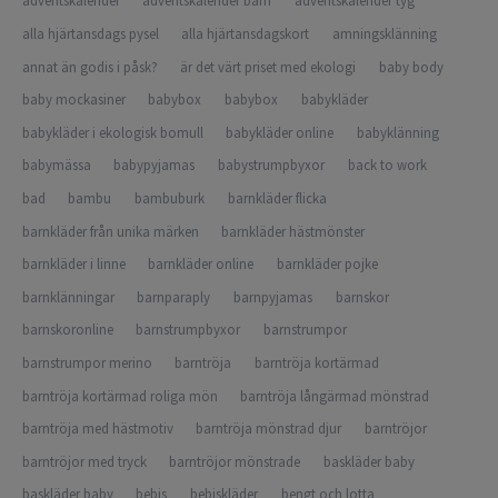
adventskalender
adventskalender barn
adventskalender tyg
alla hjärtansdags pysel
alla hjärtansdagskort
amningsklänning
annat än godis i påsk?
är det värt priset med ekologi
baby body
baby mockasiner
babybox
babybox
babykläder
babykläder i ekologisk bomull
babykläder online
babyklänning
babymässa
babypyjamas
babystrumpbyxor
back to work
bad
bambu
bambuburk
barnkläder flicka
barnkläder från unika märken
barnkläder hästmönster
barnkläder i linne
barnkläder online
barnkläder pojke
barnklänningar
barnparaply
barnpyjamas
barnskor
barnskoronline
barnstrumpbyxor
barnstrumpor
barnstrumpor merino
barntröja
barntröja kortärmad
barntröja kortärmad roliga mön
barntröja långärmad mönstrad
barntröja med hästmotiv
barntröja mönstrad djur
barntröjor
barntröjor med tryck
barntröjor mönstrade
baskläder baby
baskläder baby
bebis
bebiskläder
bengt och lotta