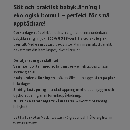
Söt och praktisk babyklänning i
ekologisk bomull – perfekt för små
upptäckare!
Gör vardagen både lekfull och smidig med denna underbara
babyklänning i mjuk,
100% GOTS-certifierad ekologisk
bomull
. Med en
inbyggd body
sitter klänningen alltid perfekt,
oavsett om ditt barn kryper, leker eller vilar.
Detaljer som gör skillnad:
Varmgul botten med söta pandor
– en lekfull design som
sprider glädje!
Body under klänningen
– säkerställer att plagget sitter på plats
hela dagen.
Smidig knäppning
– rundad öppning med knapp i ryggen och
tryckknappar i grenen för enkel påklädning.
Mjukt och stretchigt trikåmaterial
– skönt mot känslig
babyhud.
Lätt att sköta:
Maskintvättas i 40 grader och håller sig lika fin
tvätt efter tvätt.