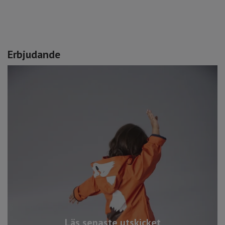
Erbjudande
Läs senaste utskicket