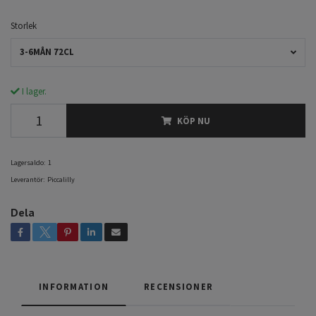
Storlek
3-6MÅN 72CL
I lager.
KÖP NU
Lagersaldo:
1
Leverantör:
Piccalilly
Dela
INFORMATION
RECENSIONER