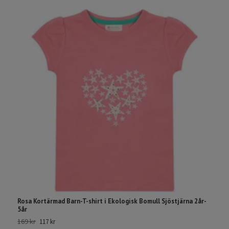
Rosa Kortärmad Barn-T-shirt i Ekologisk Bomull Sjöstjärna 2år-
P
5år
Pi
169 kr
36
117 kr