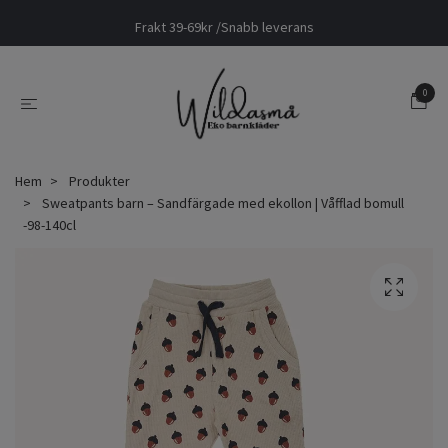
Frakt 39-69kr /Snabb leverans
0
Hem
Produkter
Sweatpants barn – Sandfärgade med ekollon | Våfflad bomull
-98-140cl