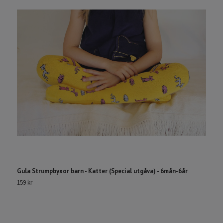
Gula Strumpbyxor barn - Katter (Special utgåva) - 6mån-6år
P
159 kr
2