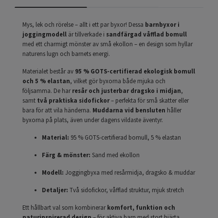
Mys, lek och rörelse – allt i ett par byxor! Dessa
barnbyxor i
joggingmodell
är tillverkade i
sandfärgad våfflad bomull
med ett charmigt mönster av små ekollon – en design som hyllar
naturens lugn och barnets energi.
Materialet består av
95 % GOTS-certifierad ekologisk bomull
och 5 % elastan
, vilket gör byxorna både mjuka och
följsamma. De har
resår och justerbar dragsko i midjan
,
samt
två praktiska sidofickor
– perfekta för små skatter eller
bara för att vila händerna.
Muddarna vid bensluten
håller
byxorna på plats, även under dagens vildaste äventyr.
Material:
95 % GOTS-certifierad bomull, 5 % elastan
Färg & mönster:
Sand med ekollon
Modell:
Joggingbyxa med resårmidja, dragsko & muddar
Detaljer:
Två sidofickor, våfflad struktur, mjuk stretch
Ett hållbart val som kombinerar
komfort, funktion och
naturinspirerad design
– för aktiva barn med stort hjärta.