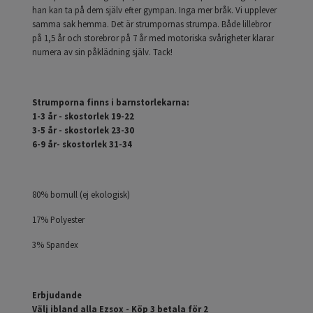
han kan ta på dem själv efter gympan. Inga mer bråk. Vi upplever
samma sak hemma. Det är strumpornas strumpa. Både lillebror
på 1,5 år och storebror på 7 år med motoriska svårigheter klarar
numera av sin påklädning själv. Tack!
Strumporna finns i barnstorlekarna:
1-3 år - skostorlek 19-22
3-5 år - skostorlek 23-30
6-9 år- skostorlek 31-34
80% bomull (ej ekologisk)
17% Polyester
3% Spandex
Erbjudande
Välj ibland alla Ezsox - Köp 3 betala för 2