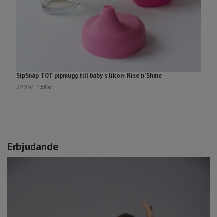
SipSnap TOT pipmugg till baby silikon- Rise`n`Shine
L
229 kr
1
158 kr
Erbjudande