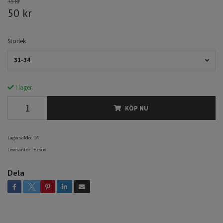
75 kr
50 kr
Storlek
31-34
I lager.
KÖP NU
Lagersaldo:
14
Leverantör:
Ezsox
Dela