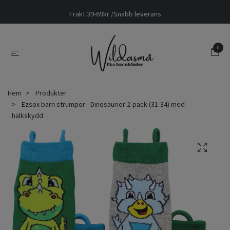
Frakt 39-69kr /Snabb leverans
0
Hem
Produkter
Ezsox barn strumpor - Dinosaurier 2-pack (31-34) med
halkskydd