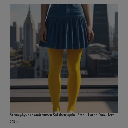
Strumpbyxor tonår vuxen Solskensgula - Small-Large Dam Herr
B
229 kr
22