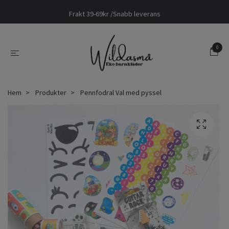
Frakt 39-69kr /Snabb leverans
0
Hem
Produkter
Pennfodral Val med pyssel