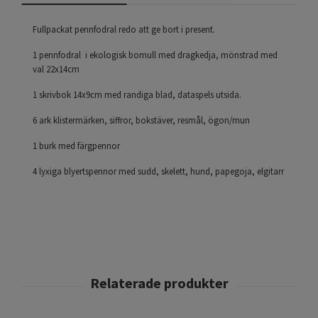
Fullpackat pennfodral redo att ge bort i present.
1 pennfodral i ekologisk bomull med dragkedja, mönstrad med
val 22x14cm
1 skrivbok 14x9cm med randiga blad, dataspels utsida.
6 ark klistermärken, siffror, bokstäver, resmål, ögon/mun
1 burk med färgpennor
4 lyxiga blyertspennor med sudd, skelett, hund, papegoja, elgitarr