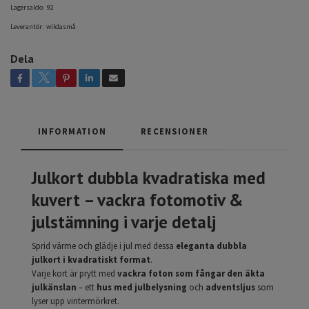
Lagersaldo:
92
Leverantör:
wildasmå
Dela
INFORMATION
RECENSIONER
Julkort dubbla kvadratiska med
kuvert – vackra fotomotiv &
julstämning i varje detalj
Sprid värme och glädje i jul med dessa
eleganta dubbla
julkort i kvadratiskt format
.
Varje kort är prytt med
vackra foton som fångar den äkta
julkänslan
– ett
hus med julbelysning
och
adventsljus
som
lyser upp vintermörkret.