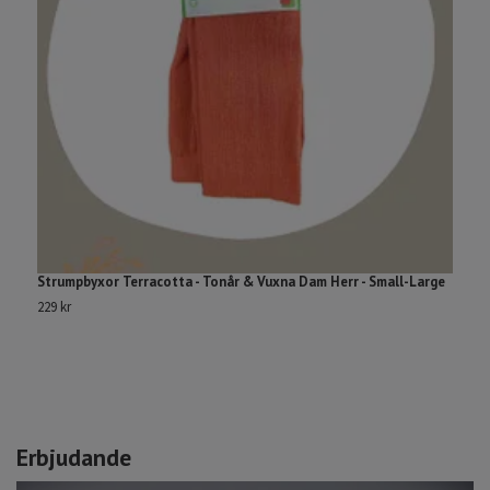
Strumpbyxor Terracotta - Tonår & Vuxna Dam Herr - Small-Large
J
229 kr
1
Erbjudande