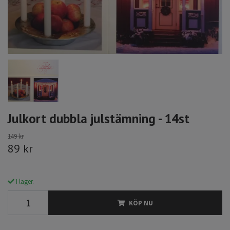
Julkort dubbla julstämning - 14st
149 kr
89 kr
I lager.
KÖP NU