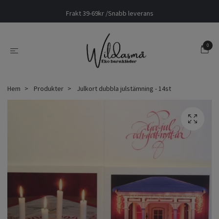
Frakt 39-69kr /Snabb leverans
0
Hem
Produkter
Julkort dubbla julstämning - 14st