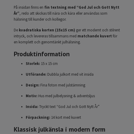
På insidan finns en
fin textning med “God Jul och Gott Nytt
År”
, redo att skickas till nära och kära eller användas som
hälsning till kunder och kollegor.
De
kvadratiska korten (15x15 cm)
ger ett modernt och stilrent
intryck, och levereras tillsammans med
matchande kuvert
för
en komplett och genomtänkt julhälsning.
Produktinformation
Storlek:
15 x 15 cm
Utförande:
Dubbla julkort med vit insida
Design:
Fina foton med julstämning
Motiv:
Hus med julbelysning & adventsljus
Insida:
Tryckt text “God Jul och Gott Nytt År”
Förpackning:
14 kort med kuvert
Klassisk julkänsla i modern form