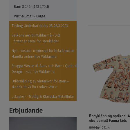
Barn 8-14år (128-170cl)
Vuxna Small - Large
Tävling Underbarababy 25-26/3 2023
Välkommen till Wildasmå - Ditt
Förstahandsval för Barnkläder!
Nya mössor i merinoull för hela familjen -
Handla online hos Wildasma.
Snygga Västar till Baby och Barn i Quiltad
Design – köp hos Wildasma
Utförsäljning av Vinterskor för Barn –
storlek 18-23 för Endast 250 kr
Leksaker – Trätåg & Klassiska Metallbilar
Erbjudande
Babyklänning aprikos - 
eko bomull Fauna kids
320 kr
221 kr