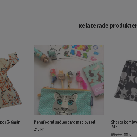
Apor 3-6mån
Pennfodral snöleopard med pyssel
Shorts kortbyxo
5år
249 kr
289 kr
99 kr