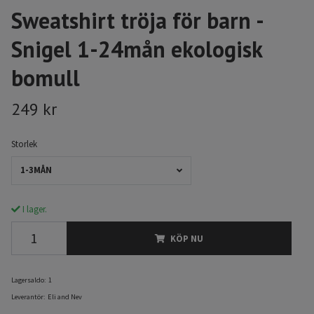
Sweatshirt tröja för barn -
Snigel 1-24mån ekologisk
bomull
249 kr
Storlek
1-3MÅN
I lager.
KÖP NU
Lagersaldo:
1
Leverantör:
Eli and Nev