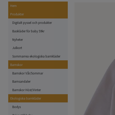
Hem
Produkter
Digitalt pyssel och produkter
Baskläder för baby 59kr
Nyheter
Julkort
Sommarrea ekologiska barnkläder
Barnskor
Barnskor Vår/Sommar
Barnsandaler
Barnskor Höst/Vinter
Ekologiska barnkläder
Bodys