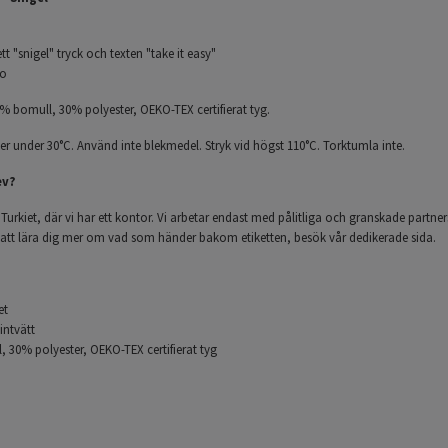
t "snigel" tryck och texten "take it easy"
no
% bomull, 30% polyester, OEKO-TEX certifierat tyg.
ler under 30°C. Använd inte blekmedel. Stryk vid högst 110°C. Torktumla inte.
ev?
 Turkiet, där vi har ett kontor. Vi arbetar endast med pålitliga och granskade partners
 att lära dig mer om vad som händer bakom etiketten, besök vår dedikerade sida.
et
intvätt
 30% polyester, OEKO-TEX certifierat tyg