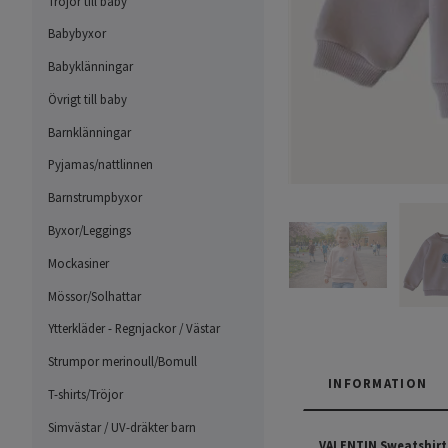
Tröjor till baby
Babybyxor
Babyklänningar
Övrigt till baby
Barnklänningar
Pyjamas/nattlinnen
Barnstrumpbyxor
Byxor/Leggings
Mockasiner
Mössor/Solhattar
Ytterkläder - Regnjackor / Västar
Strumpor merinoull/Bomull
INFORMATION
T-shirts/Tröjor
Simvästar / UV-dräkter barn
VALENTIN Sweatshirt 