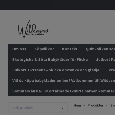
Om oss
Köpvillkor
Kontakt
Quiz - vilken s
Ekologiska & Söta Babykläder för Flicka
Julkort Pa
Julkort + Present – Skicka omtanke och glädje.
Pre
Vill du köpa babykläder online? Välkommen till Wildas
Sommarkänsla? 9 Kortärmade t-shirts barnen kommer 
Hem
Produkter
Swe