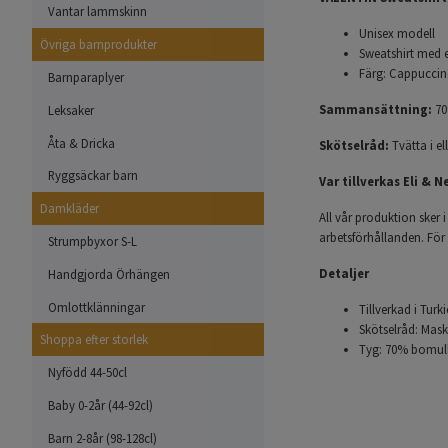
Vantar lammskinn
Unisex modell
Övriga barnprodukter
Sweatshirt med et
Färg: Cappucci
Barnparaplyer
Sammansättning:
70
Leksaker
Åta & Dricka
Skötselråd:
Tvätta i el
Ryggsäckar barn
Var tillverkas Eli & N
Damkläder
All vår produktion sker i
arbetsförhållanden. För
Strumpbyxor S-L
Detaljer
Handgjorda Örhängen
Omlottklänningar
Tillverkad i Turki
Skötselråd: Mask
Shoppa efter storlek
Tyg: 70% bomull,
Nyfödd 44-50cl
Baby 0-2år (44-92cl)
Barn 2-8år (98-128cl)