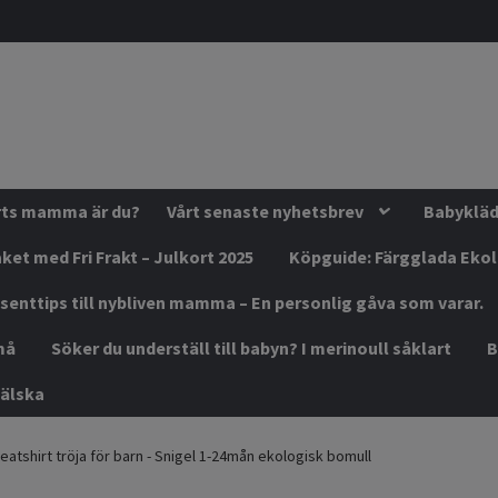
orts mamma är du?
Vårt senaste nyhetsbrev
Babykläde
ket med Fri Frakt – Julkort 2025
Köpguide: Färgglada Eko
senttips till nybliven mamma – En personlig gåva som varar.
må
Söker du underställ till babyn? I merinoull såklart
B
älska
atshirt tröja för barn - Snigel 1-24mån ekologisk bomull