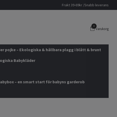
Frakt 39-69kr /Snabb leverans
0
Varukorg
r pojke – Ekologiska & hållbara plagg i blått & brunt
logiska Babykläder
abybox – en smart start för babyns garderob