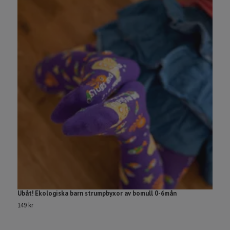
Ubåt! Ekologiska barn strumpbyxor av bomull 0-6mån
B
1
149 kr
29