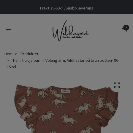
Frakt 39-69kr /Snabb leverans
0
Hem
Produkter
T-shirt tröja barn – Volang ärm, Vildhästar på brun botten- 86-
152cl