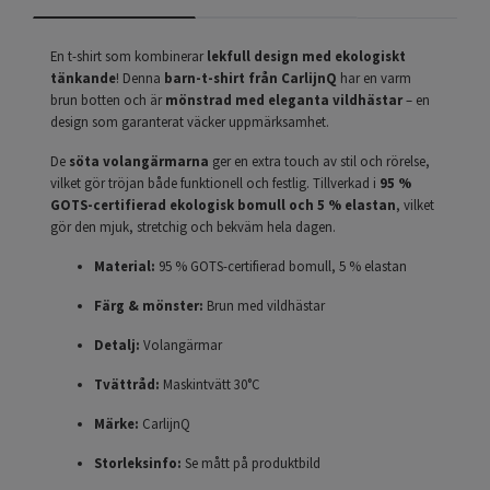
En t-shirt som kombinerar
lekfull design med ekologiskt
tänkande
! Denna
barn-t-shirt från CarlijnQ
har en varm
brun botten och är
mönstrad med eleganta vildhästar
– en
design som garanterat väcker uppmärksamhet.
De
söta volangärmarna
ger en extra touch av stil och rörelse,
vilket gör tröjan både funktionell och festlig. Tillverkad i
95 %
GOTS-certifierad ekologisk bomull och 5 % elastan
, vilket
gör den mjuk, stretchig och bekväm hela dagen.
Material:
95 % GOTS-certifierad bomull, 5 % elastan
Färg & mönster:
Brun med vildhästar
Detalj:
Volangärmar
Tvättråd:
Maskintvätt 30°C
Märke:
CarlijnQ
Storleksinfo:
Se mått på produktbild